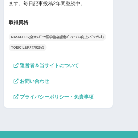
ます。毎日記事投稿2年間継続中。
取得資格
NASM-PES(全米ｽﾎﾟｰﾂ医学協会認定ﾊﾟﾌｫｰﾏﾝｽ向上ｽﾍﾟｼｬﾘｽﾄ)
TOEIC L&Rｽｺｱ925点
運営者＆当サイトについて
お問い合わせ
プライバシーポリシー・免責事項