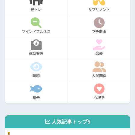
筋トレ
サプリメント
マインドフルネス
プチ断食
体型管理
恋愛
瞑想
人間関係
鯖缶
心理学
人気記事トップ5