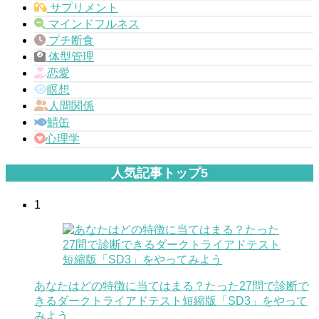
サプリメント
マインドフルネス
プチ断食
体型管理
恋愛
瞑想
人間関係
鯖缶
心理学
人気記事トップ5
1
あなたはどの特徴に当てはまる？たった27問で診断で
きるダークトライアドテスト短縮版「SD3」をやって
みよう