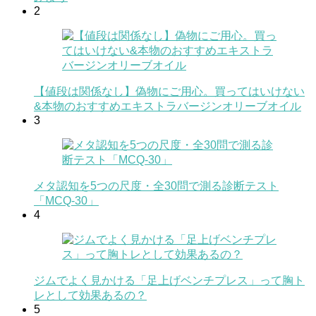
2
【値段は関係なし】偽物にご用心。買ってはいけない
&本物のおすすめエキストラバージンオリーブオイル
3
メタ認知を5つの尺度・全30問で測る診断テスト
「MCQ-30」
4
ジムでよく見かける「足上げベンチプレス」って胸ト
レとして効果あるの？
5