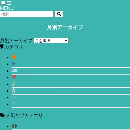
MENU
月別アーカイブ
ホーム
img (1)
月別アーカイブ
カテゴリ
2020年11月24日
食事
運動
睡眠
メンタル
生活
美容
エビデンスベースド入門
その他
人気サブカテゴリ
筋トレ