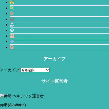
サプリメント
マインドフルネス
プチ断食
体型管理
恋愛
瞑想
人間関係
鯖缶
心理学
当サイトはアフィリエイトリンク(広告も含む)を利用しています。
アーカイブ
アーカイブ
サイト運営者
赤羽(Akabane)