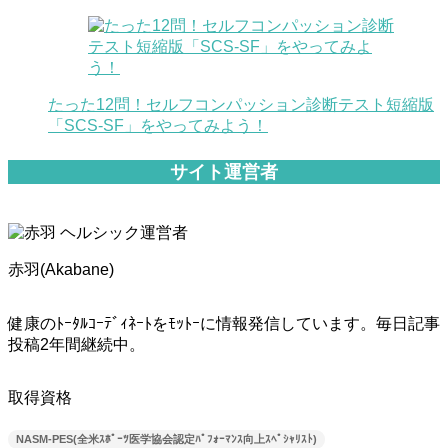
たった12問！セルフコンパッション診断テスト短縮版
「SCS-SF」をやってみよう！
サイト運営者
赤羽(Akabane)
健康のﾄｰﾀﾙｺｰﾃﾞｨﾈｰﾄをﾓｯﾄｰに情報発信しています。毎日記事
投稿2年間継続中。
取得資格
NASM-PES(全米ｽﾎﾟｰﾂ医学協会認定ﾊﾟﾌｫｰﾏﾝｽ向上ｽﾍﾟｼｬﾘｽﾄ)