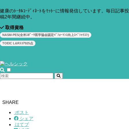
健康のﾄｰﾀﾙｺｰﾃﾞｨﾈｰﾄをﾓｯﾄｰに情報発信しています。毎日記事投
稿2年間継続中。
取得資格
NASM-PES(全米ｽﾎﾟｰﾂ医学協会認定ﾊﾟﾌｫｰﾏﾝｽ向上ｽﾍﾟｼｬﾘｽﾄ)
TOEIC L&Rｽｺｱ925点
運営者＆当サイトについて
お問い合わせ
SHARE
ポスト
シェア
はてブ