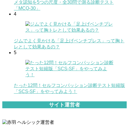
メタ認知を5つの尺度・全30問で測る診断テスト
「MCQ-30」
4
ジムでよく見かける「足上げベンチプレス」って胸ト
レとして効果あるの？
5
たった12問！セルフコンパッション診断テスト短縮版
「SCS-SF」をやってみよう！
サイト運営者