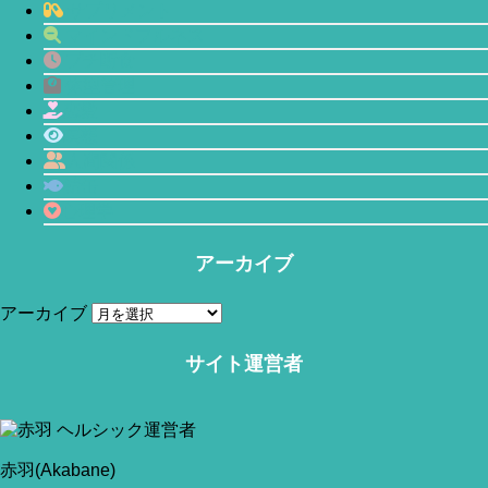
ジンココナッツオイル」をレビューし
サプリメント
マインドフルネス
てみた。
プチ断食
体型管理
恋愛
瞑想
2023年11月25日
人間関係
鯖缶
りんごポリフェノールが女性のお肌を
心理学
紫外線から守ってくれるみたいだ
アーカイブ
アーカイブ
サイト運営者
2020年7月22日
赤羽(Akabane)