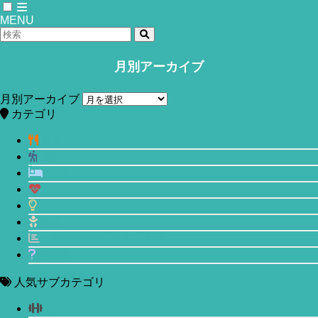
MENU
月別アーカイブ
ホーム
月別アーカイブ
年を重ねて見た目に差が出る
カテゴリ
「美容」カテゴリ
食事
運動
睡眠
メンタル
生活
美容
エビデンスベースド入門
2023年11月26日
その他
髪をダメージから守るコスパ最強なオ
人気サブカテゴリ
イル「カークランド オーガニックバー
筋トレ