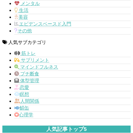
メンタル
生活
美容
エビデンスベースド入門
その他
人気サブカテゴリ
筋トレ
サプリメント
マインドフルネス
プチ断食
体型管理
恋愛
瞑想
人間関係
鯖缶
心理学
人気記事トップ5