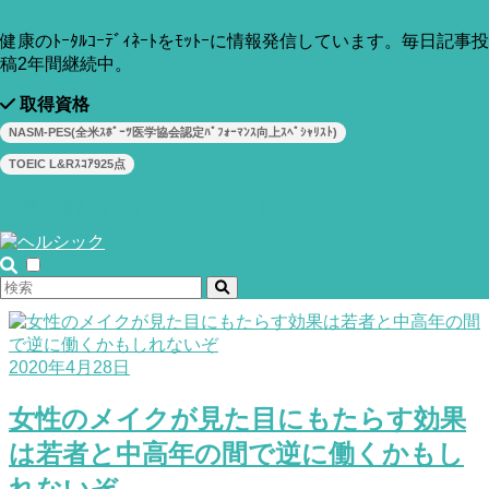
ヤマアジサイの葉の抽出物でお肌のし
健康のﾄｰﾀﾙｺｰﾃﾞｨﾈｰﾄをﾓｯﾄｰに情報発信しています。毎日記事投
わや保水性、弾力などを改善できる！
稿2年間継続中。
という実験結果
取得資格
NASM-PES(全米ｽﾎﾟｰﾂ医学協会認定ﾊﾟﾌｫｰﾏﾝｽ向上ｽﾍﾟｼｬﾘｽﾄ)
TOEIC L&Rｽｺｱ925点
2020年4月30日
運営者＆当サイトについて
お問い合わせ
ココナッツオイルが髪のダメージ補修
&保護に効果的かもしれない
2020年4月28日
女性のメイクが見た目にもたらす効果
は若者と中高年の間で逆に働くかもし
れないぞ