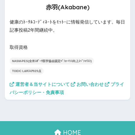
赤羽(Akabane)
健康のﾄｰﾀﾙｺｰﾃﾞｨﾈｰﾄをﾓｯﾄｰに情報発信しています。毎日
記事投稿2年間継続中。
取得資格
NASM-PES(全米ｽﾎﾟｰﾂ医学協会認定ﾊﾟﾌｫｰﾏﾝｽ向上ｽﾍﾟｼｬﾘｽﾄ)
TOEIC L&Rｽｺｱ925点
運営者＆当サイトについて
お問い合わせ
プライ
バシーポリシー・免責事項
HOME