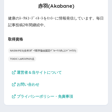
赤羽(Akabane)
健康のﾄｰﾀﾙｺｰﾃﾞｨﾈｰﾄをﾓｯﾄｰに情報発信しています。毎日
記事投稿2年間継続中。
取得資格
NASM-PES(全米ｽﾎﾟｰﾂ医学協会認定ﾊﾟﾌｫｰﾏﾝｽ向上ｽﾍﾟｼｬﾘｽﾄ)
TOEIC L&Rｽｺｱ925点
運営者＆当サイトについて
お問い合わせ
プライバシーポリシー・免責事項