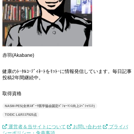
赤羽(Akabane)
健康のﾄｰﾀﾙｺｰﾃﾞｨﾈｰﾄをﾓｯﾄｰに情報発信しています。毎日記事
投稿2年間継続中。
取得資格
NASM-PES(全米ｽﾎﾟｰﾂ医学協会認定ﾊﾟﾌｫｰﾏﾝｽ向上ｽﾍﾟｼｬﾘｽﾄ)
TOEIC L&Rｽｺｱ925点
運営者＆当サイトについて
お問い合わせ
プライバ
シーポリシー・免責事項