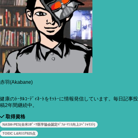
赤羽(Akabane)
SHARE
健康のﾄｰﾀﾙｺｰﾃﾞｨﾈｰﾄをﾓｯﾄｰに情報発信しています。毎日記事投
稿2年間継続中。
ポスト
シェア
取得資格
はてブ
NASM-PES(全米ｽﾎﾟｰﾂ医学協会認定ﾊﾟﾌｫｰﾏﾝｽ向上ｽﾍﾟｼｬﾘｽﾄ)
LINE
TOEIC L&Rｽｺｱ925点