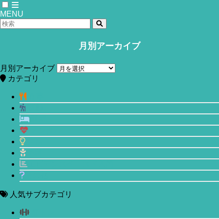
MENU
月別アーカイブ
ホーム
chess-679093_640
月別アーカイブ
カテゴリ
2018年10月28日
食事
運動
睡眠
メンタル
生活
美容
エビデンスベースド入門
その他
人気サブカテゴリ
筋トレ