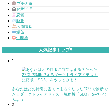
プチ断食
体型管理
恋愛
瞑想
人間関係
鯖缶
心理学
人気記事トップ5
1
あなたはどの特徴に当てはまる？たった27問で診断で
きるダークトライアドテスト短縮版「SD3」をやって
みよう
2