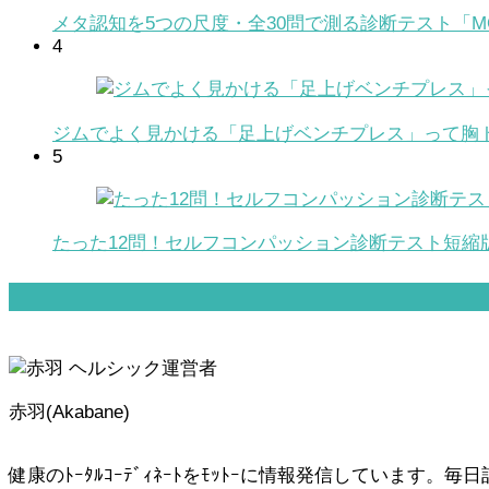
メタ認知を5つの尺度・全30問で測る診断テスト「MC
4
ジムでよく見かける「足上げベンチプレス」って胸
5
たった12問！セルフコンパッション診断テスト短縮版
赤羽(Akabane)
健康のﾄｰﾀﾙｺｰﾃﾞｨﾈｰﾄをﾓｯﾄｰに情報発信しています。