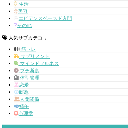
生活
美容
エビデンスベースド入門
その他
人気サブカテゴリ
筋トレ
サプリメント
マインドフルネス
プチ断食
体型管理
恋愛
瞑想
人間関係
鯖缶
心理学