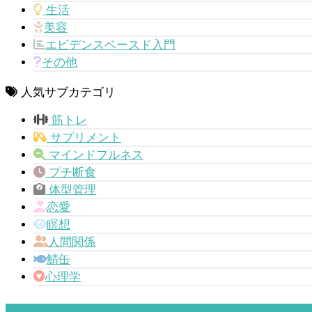
生活
美容
エビデンスベースド入門
その他
人気サブカテゴリ
筋トレ
サプリメント
マインドフルネス
プチ断食
体型管理
恋愛
瞑想
人間関係
鯖缶
心理学