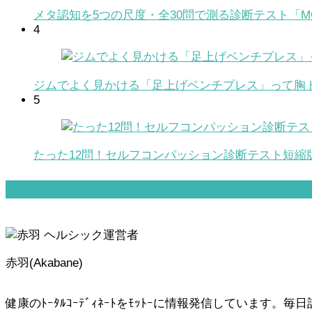
メタ認知を5つの尺度・全30問で測る診断テスト「MC
4
ジムでよく見かける「足上げベンチプレス」って胸
5
たった12問！セルフコンパッション診断テスト短縮版
赤羽(Akabane)
健康のﾄｰﾀﾙｺｰﾃﾞｨﾈｰﾄをﾓｯﾄｰに情報発信しています。