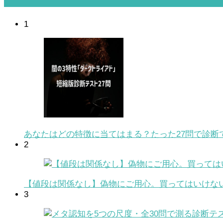
1
あなたはどの特徴に当てはまる？たった27問で診断
2
【値段は関係なし】偽物にご用心。買ってはいけな
3