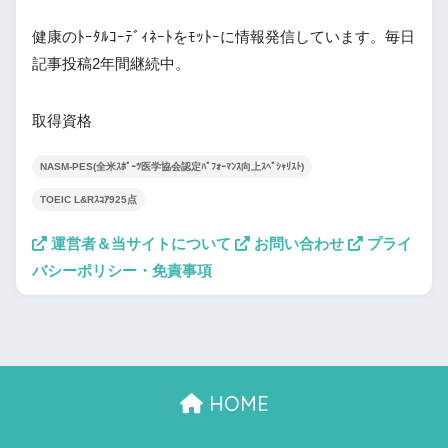
健康のﾄｰﾀﾙｺｰﾃﾞｨﾈｰﾄをﾓｯﾄｰに情報発信しています。毎日
記事投稿2年間継続中。
取得資格
NASM-PES(全米ｽﾎﾟｰﾂ医学協会認定ﾊﾟﾌｫｰﾏﾝｽ向上ｽﾍﾟｼｬﾘｽﾄ)
TOEIC L&Rｽｺｱ925点
運営者＆当サイトについて
お問い合わせ
プライ
バシーポリシー・免責事項
HOME