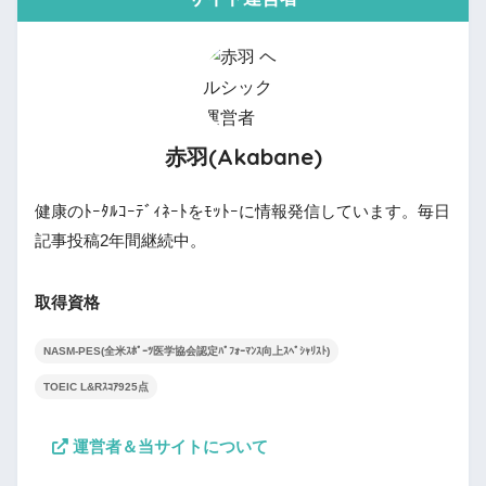
赤羽(Akabane)
健康のﾄｰﾀﾙｺｰﾃﾞｨﾈｰﾄをﾓｯﾄｰに情報発信しています。毎日
記事投稿2年間継続中。
取得資格
NASM-PES(全米ｽﾎﾟｰﾂ医学協会認定ﾊﾟﾌｫｰﾏﾝｽ向上ｽﾍﾟｼｬﾘｽﾄ)
TOEIC L&Rｽｺｱ925点
運営者＆当サイトについて