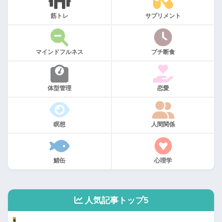
筋トレ
サプリメント
マインドフルネス
プチ断食
体型管理
恋愛
瞑想
人間関係
鯖缶
心理学
人気記事トップ5