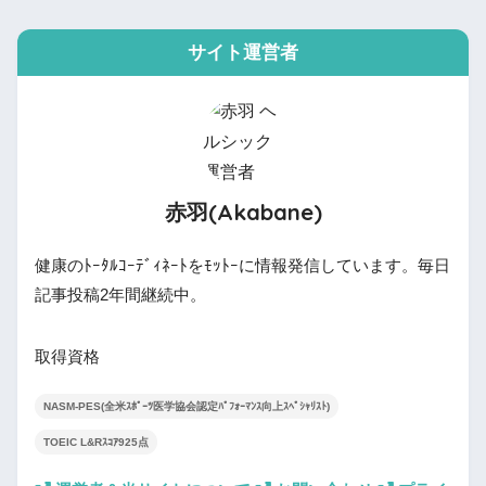
サイト運営者
赤羽(Akabane)
健康のﾄｰﾀﾙｺｰﾃﾞｨﾈｰﾄをﾓｯﾄｰに情報発信しています。毎日
記事投稿2年間継続中。
取得資格
NASM-PES(全米ｽﾎﾟｰﾂ医学協会認定ﾊﾟﾌｫｰﾏﾝｽ向上ｽﾍﾟｼｬﾘｽﾄ)
TOEIC L&Rｽｺｱ925点