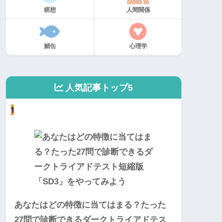
瞑想
人間関係
鯖缶
心理学
人気記事トップ5
1
あなたはどの特徴に当てはまる？たった
27問で診断できるダークトライアドテス