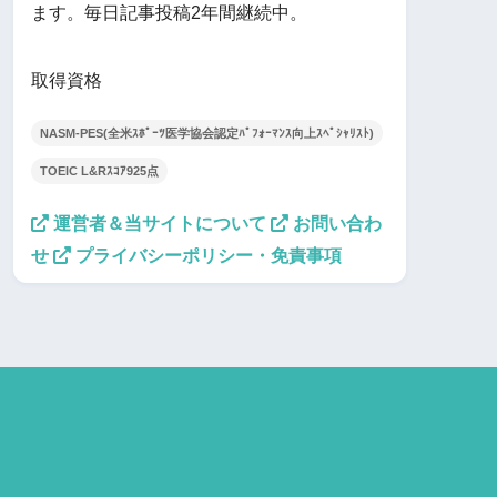
ます。毎日記事投稿2年間継続中。
取得資格
NASM-PES(全米ｽﾎﾟｰﾂ医学協会認定ﾊﾟﾌｫｰﾏﾝｽ向上ｽﾍﾟｼｬﾘｽﾄ)
TOEIC L&Rｽｺｱ925点
運営者＆当サイトについて
お問い合わ
せ
プライバシーポリシー・免責事項