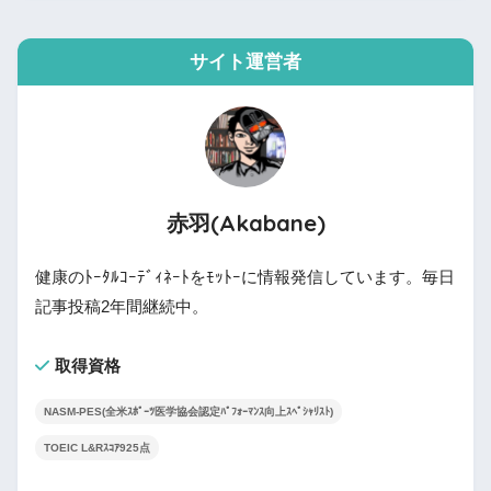
サイト運営者
赤羽(Akabane)
健康のﾄｰﾀﾙｺｰﾃﾞｨﾈｰﾄをﾓｯﾄｰに情報発信しています。毎日
記事投稿2年間継続中。
取得資格
NASM-PES(全米ｽﾎﾟｰﾂ医学協会認定ﾊﾟﾌｫｰﾏﾝｽ向上ｽﾍﾟｼｬﾘｽﾄ)
TOEIC L&Rｽｺｱ925点