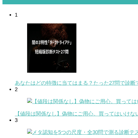
1
あなたはどの特徴に当てはまる？たった27問で診断
2
【値段は関係なし】偽物にご用心。買ってはいけな
3