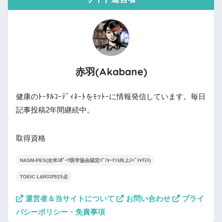
赤羽(Akabane)
健康のﾄｰﾀﾙｺｰﾃﾞｨﾈｰﾄをﾓｯﾄｰに情報発信しています。毎日
記事投稿2年間継続中。
取得資格
NASM-PES(全米ｽﾎﾟｰﾂ医学協会認定ﾊﾟﾌｫｰﾏﾝｽ向上ｽﾍﾟｼｬﾘｽﾄ)
TOEIC L&Rｽｺｱ925点
運営者＆当サイトについて
お問い合わせ
プライ
バシーポリシー・免責事項