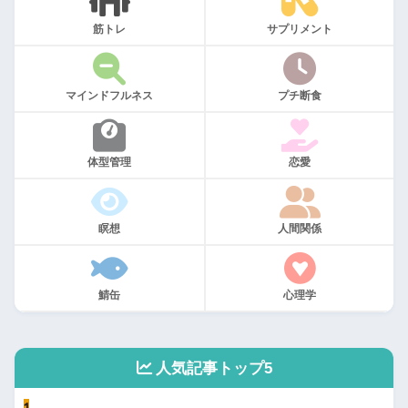
筋トレ
サプリメント
マインドフルネス
プチ断食
体型管理
恋愛
瞑想
人間関係
鯖缶
心理学
人気記事トップ5