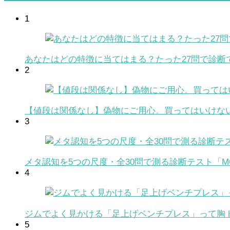
1
あなたはどの特徴に当てはまる？たった27問で診断
2
【値段は関係なし】偽物にご用心。買ってはいけな
3
メタ認知を5つの尺度・全30問で測る診断テスト「MC
4
ジムでよく見かける「足上げベンチプレス」って胸
5