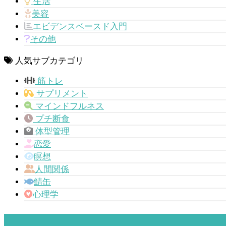
生活
美容
エビデンスベースド入門
その他
人気サブカテゴリ
筋トレ
サプリメント
マインドフルネス
プチ断食
体型管理
恋愛
瞑想
人間関係
鯖缶
心理学