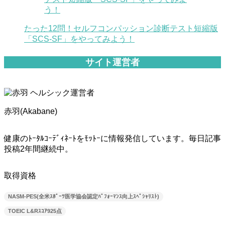
たった12問！セルフコンパッション診断テスト短縮版
「SCS-SF」をやってみよう！
サイト運営者
赤羽(Akabane)
健康のﾄｰﾀﾙｺｰﾃﾞｨﾈｰﾄをﾓｯﾄｰに情報発信しています。毎日記事
投稿2年間継続中。
取得資格
NASM-PES(全米ｽﾎﾟｰﾂ医学協会認定ﾊﾟﾌｫｰﾏﾝｽ向上ｽﾍﾟｼｬﾘｽﾄ)
TOEIC L&Rｽｺｱ925点