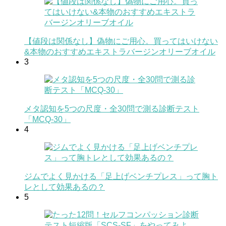
【値段は関係なし】偽物にご用心。買ってはいけない
&本物のおすすめエキストラバージンオリーブオイル
3
メタ認知を5つの尺度・全30問で測る診断テスト
「MCQ-30」
4
ジムでよく見かける「足上げベンチプレス」って胸ト
レとして効果あるの？
5