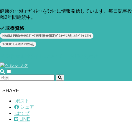
健康のﾄｰﾀﾙｺｰﾃﾞｨﾈｰﾄをﾓｯﾄｰに情報発信しています。毎日記事投
稿2年間継続中。
取得資格
NASM-PES(全米ｽﾎﾟｰﾂ医学協会認定ﾊﾟﾌｫｰﾏﾝｽ向上ｽﾍﾟｼｬﾘｽﾄ)
TOEIC L&Rｽｺｱ925点
運営者＆当サイトについて
お問い合わせ
SHARE
ポスト
シェア
はてブ
LINE