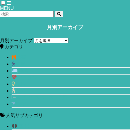
MENU
月別アーカイブ
ホーム
IMG_2979 (1)
月別アーカイブ
カテゴリ
2018年11月17日
食事
運動
睡眠
メンタル
生活
美容
エビデンスベースド入門
その他
人気サブカテゴリ
筋トレ