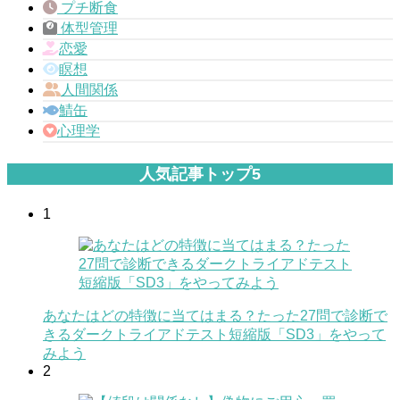
プチ断食
体型管理
恋愛
瞑想
人間関係
鯖缶
心理学
人気記事トップ5
1
あなたはどの特徴に当てはまる？たった27問で診断で
きるダークトライアドテスト短縮版「SD3」をやって
みよう
2