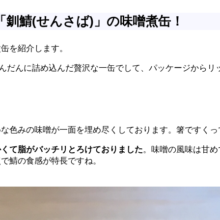
釧鯖(せんさば)」の味噌煮缶！
煮缶を紹介します。
んだんに詰め込んだ贅沢な一缶でして、パッケージからリ
めな色みの味噌が一面を埋め尽くしております。箸ですくっ
かくて脂がバッチリとろけておりました
。味噌の風味は甘め
点で鯖の食感が特長ですね。