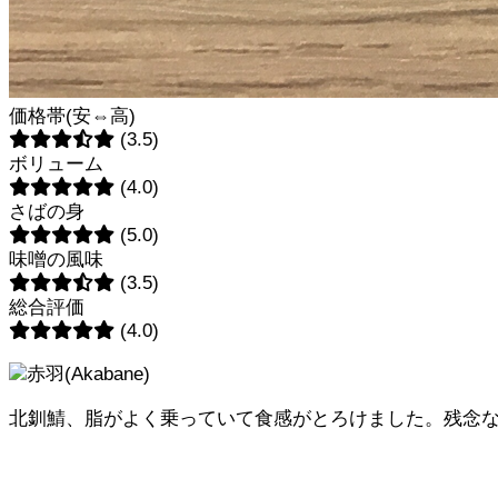
価格帯(安⇔高)
(3.5)
ボリューム
(4.0)
さばの身
(5.0)
味噌の風味
(3.5)
総合評価
(4.0)
赤羽(Akabane)
北釧鯖、脂がよく乗っていて食感がとろけました。残念