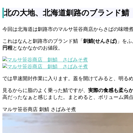
北の大地、北海道釧路のブランド鯖「
今回は北海道は釧路市のマルサ笹谷商店からさばの味噌
これはなんと釧路市のブランド鯖「
釧鯖(せんさば)
」をふ
円程
となかなかのお値段。
では早速開封作業に入ります。蓋を開けてみると、明る
見るからに脂のよく乗った鯖ですが、
実際の食感も柔ら
高だったなぁと感じました。まとめると、ボリューム満
マルサ笹谷商店 釧鯖 さばみそ煮