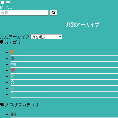
MENU
月別アーカイブ
ホーム
生活
月別アーカイブ
オフィスは要らない？今すぐできるリ
カテゴリ
モートワークで仕事効率と社員満足度
食事
運動
を上げる方法。
睡眠
メンタル
2018年1月23日
2020年6月27日
生活
美容
エビデンスベースド入門
その他
人気サブカテゴリ
筋トレ