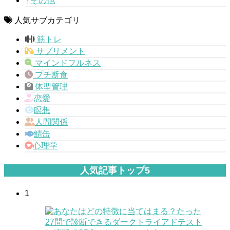
その他
人気サブカテゴリ
筋トレ
サプリメント
マインドフルネス
プチ断食
体型管理
恋愛
瞑想
人間関係
鯖缶
心理学
人気記事トップ5
1