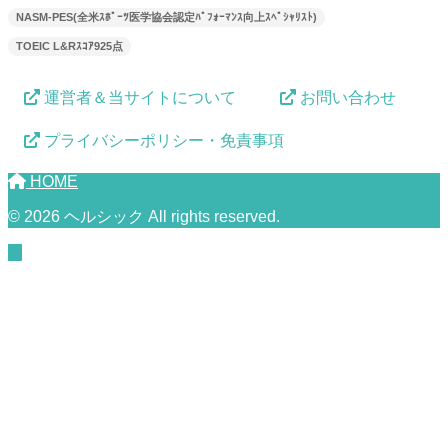
NASM-PES(全米ｽﾎﾟｰﾂ医学協会認定ﾊﾟﾌｫｰﾏﾝｽ向上ｽﾍﾟｼｬﾘｽﾄ)
TOEIC L&Rｽｺｱ925点
運営者＆当サイトについて
お問い合わせ
プライバシーポリシー・免責事項
HOME
© 2026 ヘルシック All rights reserved.