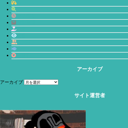
サプリメント
マインドフルネス
プチ断食
体型管理
恋愛
瞑想
人間関係
鯖缶
心理学
アーカイブ
アーカイブ
サイト運営者
当サイトはアフィリエイトリンク(広告も含む)を利用しています。
赤羽(Akabane)
今回はオフィスワークという働き方について。この未だに主
流である働き方がどう非効率なのか、またその他デメリット