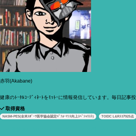
も含めてザっと書いていこうと思う次第であります。
赤羽(Akabane)
健康のﾄｰﾀﾙｺｰﾃﾞｨﾈｰﾄをﾓｯﾄｰに情報発信しています。毎日記
取得資格
NASM-PES(全米ｽﾎﾟｰﾂ医学協会認定ﾊﾟﾌｫｰﾏﾝｽ向上ｽﾍﾟｼｬﾘｽﾄ)
TOEIC L&Rｽｺｱ925点
運営者＆当サイトについて
お問い合わせ