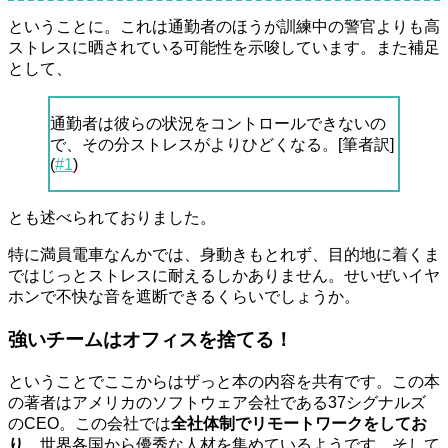
ということに。これは通勤者のほうが訓練中の警官よりも高
ストレスに晒されている可能性を示唆しています。また補足
として、
通勤者は彼らの状況をコントロールできないの
で、その分ストレスがよりひどくなる。[筆者訳]
(
#1
)
とも述べられておりました。
特に満員電車なんかでは、身動きもとれず、目的地に着くま
ではじっとストレスに耐えるしかありません。せいぜいイヤ
ホンで不快な音を遮断できるくらいでしょうか。
強いチームはオフィスを捨てる！
ということでここからはザっと本の内容を共有です。この本
の著者はアメリカのソフトウェア会社である37シグナルズ
のCEO。この会社では
全社体制でリモートワークをしてお
り
、世界各国から優秀な人材を集めているようです。そして