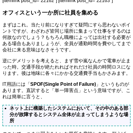
[itemlink post_id=”22162″] [itemlink post_id=”22163″]
オフィスという一か所に社員を集める
まずはこれ。当たり前になりすぎて疑問にすら思わないポイ
ントですが、わざわざ皆同じ場所に集まって仕事をするのは
何故なのでしょう？もちろん職種によっては出社する必要が
ある場合もありましょうが、全員が通勤時間を費やしてまで
会社に来る意味はなさそうです。
逆にデメリットを考えると、まず雪や嵐なんかで電車が止ま
った時。交通手段が絶たれればそれだけ社員の時間ロスにな
ります。後は地味に各々にかかる交通費手当もかさみます。
IT用語には「
SPOF(Single Point of Failure)
」というものが
あります。直訳すると「単一障害点」という意味ですが、こ
れは簡単に言うと、
ネット上に構築したシステムにおいて、その中のある部
分が故障するとシステム全体が止まってしまうような場
所