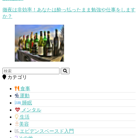
徹夜は非効率！あなたは酔っ払ったまま勉強や仕事をします
か？
カテゴリ
食事
運動
睡眠
メンタル
生活
美容
エビデンスベースド入門