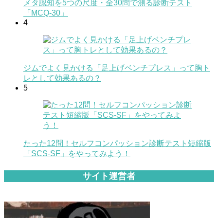
メタ認知を5つの尺度・全30問で測る診断テスト
「MCQ-30」
4
ジムでよく見かける「足上げベンチプレス」って胸ト
レとして効果あるの？
5
たった12問！セルフコンパッション診断テスト短縮版
「SCS-SF」をやってみよう！
サイト運営者