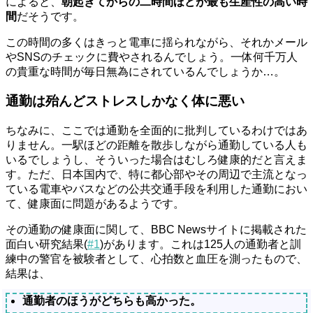
によると、
朝起きてからの二時間ほどが最も生産性の高い時
間
だそうです。
この時間の多くはきっと電車に揺られながら、それかメール
やSNSのチェックに費やされるんでしょう。一体何千万人
の貴重な時間が毎日無為にされているんでしょうか…。
通勤は殆んどストレスしかなく体に悪い
ちなみに、ここでは通勤を全面的に批判しているわけではあ
りません。一駅ほどの距離を散歩しながら通勤している人も
いるでしょうし、そういった場合はむしろ健康的だと言えま
す。ただ、日本国内で、特に都心部やその周辺で主流となっ
ている電車やバスなどの公共交通手段を利用した通勤におい
て、健康面に問題があるようです。
その通勤の健康面に関して、BBC Newsサイトに掲載された
面白い研究結果(
#1
)があります。これは125人の通勤者と訓
練中の警官を被験者として、心拍数と血圧を測ったもので、
結果は、
通勤者のほうがどちらも高かった。