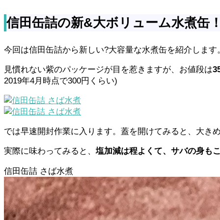
信田缶詰の新&大ボリューム水煮缶
今回は信田缶詰から新しい?大容量な水煮缶を紹介します
見慣れない紫のパッケージが目を惹きますが、お値段は
3
2019年4月時点で300円くらい)
では早速開封作業に入ります。蓋を開けてみると、大き
実際に味わってみると、
塩加減は程よくて、サバの身も
信田缶詰 さば水煮