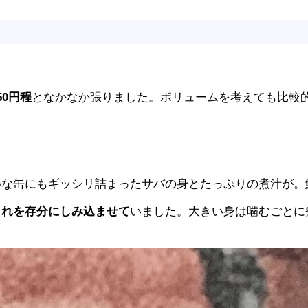
！
。
50円程
となかなか張りました。ボリュームを考えても比較
めな缶にもギッシリ詰まったサバの身とたっぷりの煮汁が。
これを存分にしみ込ませて
いました。大きい身は噛むごとに