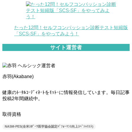
たった12問！セルフコンパッション診断テスト短縮版
「SCS-SF」をやってみよう！
サイト運営者
赤羽(Akabane)
健康のﾄｰﾀﾙｺｰﾃﾞｨﾈｰﾄをﾓｯﾄｰに情報発信しています。毎日記事
投稿2年間継続中。
取得資格
NASM-PES(全米ｽﾎﾟｰﾂ医学協会認定ﾊﾟﾌｫｰﾏﾝｽ向上ｽﾍﾟｼｬﾘｽﾄ)