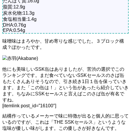
たんぱく質:16.0g
脂質:12.9g
炭水化物:11.3g
食塩相当量:1.4g
DHA:0.76g
EPA:0.54g
味噌味はまろやか、甘め寄りな感じでした。３ブロック構
成？ぽかったです。
赤羽(Akabane)
他にも美味しいSSK缶はありましたが、苦渋の選択でこの
ランキングです。まだ食べていないSSKセールスのさば缶
もたくさんありそうなので、引き続き1日１缶を保っていき
ます。また「この缶は！」という缶があったら紹介していき
ます。ちなみにSSKセールスと言えばこのさば缶が有名で
すね。
[itemlink post_id=”16100″]
結構作っているメーカーで味に特徴が出ると個人的に思って
いるのですが、これは「THE SSKセールス」というような
塩味が優しい味がします。この優しさが好きなんです。