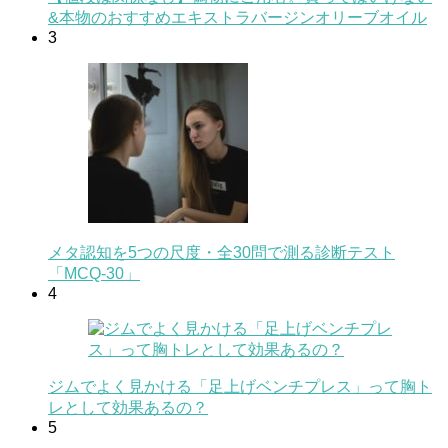
&本物のおすすめエキストラバージンオリーブオイル
3
メタ認知を5つの尺度・全30問で測る診断テスト
「MCQ-30」
4
ジムでよく見かける「足上げベンチプレス」って胸ト
レとして効果あるの？
5