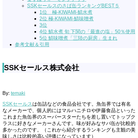
SSKセールスのさば缶ランキングBEST５
1位 極-KIWAMI-鯖水煮
2位 極-KIWAMI-鯖味噌煮
3位
4位 鯖水煮 旬 下関の「最進の塩」50％使用
5位 鯖味噌煮「三陸の厨房」生まれ
参考文献＆引用
SSKセールス株式会社
By:
temaki
SSKセールス
は缶詰などの食品会社です。魚缶界では有名
なメーカーで、個人的にはマルハニチロや伊藤食品といった
これまた魚缶界のスーパースターたちを差し置いてトップク
ラスに好きなメーカーさんです。味が好みなサバ缶が比較的
多かったのです。（これから紹介するランキングも主観の美
味しさは比較的高い評価になっています）