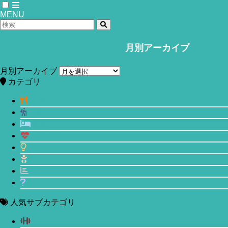
MENU
月別アーカイブ
ホーム
食事
月別アーカイブ
170種類を食べた鯖缶マニアが選ぶ！
カテゴリ
SSKセールスのサバ缶ランキングベス
食事
運動
ト5
睡眠
メンタル
2018年3月14日
2020年4月26日
生活
美容
エビデンスベースド入門
その他
人気サブカテゴリ
筋トレ