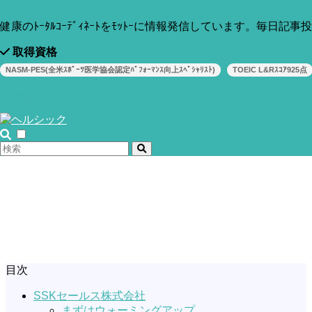
健康のﾄｰﾀﾙｺｰﾃﾞｨﾈｰﾄをﾓｯﾄｰに情報発信しています。毎日記
取得資格
NASM-PES(全米ｽﾎﾟｰﾂ医学協会認定ﾊﾟﾌｫｰﾏﾝｽ向上ｽﾍﾟｼｬﾘｽﾄ)
TOEIC L&Rｽｺｱ925点
運営者＆当サイトについて
お問い合わせ
目次
SSKセールス株式会社
まずはウォーミングアップ