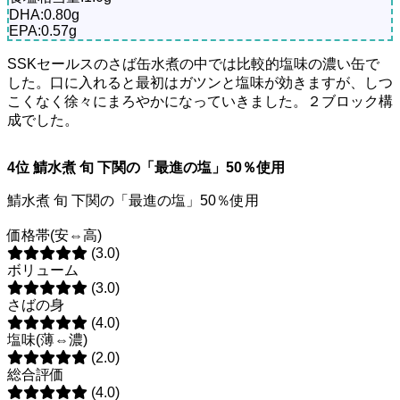
DHA:0.80g
EPA:0.57g
SSKセールスのさば缶水煮の中では比較的塩味の濃い缶で
した。口に入れると最初はガツンと塩味が効きますが、しつ
こくなく徐々にまろやかになっていきました。２ブロック構
成でした。
4位 鯖水煮 旬 下関の「最進の塩」50％使用
鯖水煮 旬 下関の「最進の塩」50％使用
価格帯(安⇔高)
(3.0)
ボリューム
(3.0)
さばの身
(4.0)
塩味(薄⇔濃)
(2.0)
総合評価
(4.0)