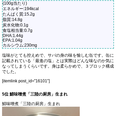
(100g当たり)
エネルギー:194kcal
たんぱく質:15.2g
脂質:14.8g
炭水化物:0.1g
食塩相当量:0.7g
DHA:1.44g
EPA:1.04g
カルシウム:230mg
塩味がとても控えめで、サバの身の味を愉しむ缶です。缶に
記載されている「最進の塩」とは実際はどんな味なのか気に
なってしまうくらいです。身は柔らかめで、３ブロック構成
でした。
[itemlink post_id=”16101″]
5位 鯖味噌煮「三陸の厨房」生まれ
鯖味噌煮「三陸の厨房」生まれ