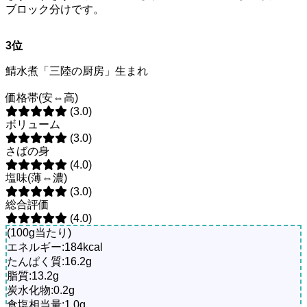
ブロック分けです。
3位
鯖水煮「三陸の厨房」生まれ
価格帯(安⇔高)
(3.0)
ボリューム
(3.0)
さばの身
(4.0)
塩味(薄⇔濃)
(3.0)
総合評価
(4.0)
(100g当たり)
エネルギー:184kcal
たんぱく質:16.2g
脂質:13.2g
炭水化物:0.2g
食塩相当量:1.0g