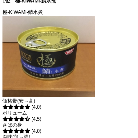
1位 極-KIWAMI-鯖水煮
極-KIWAMI-鯖水煮
価格帯(安⇔高)
(4.0)
ボリューム
(4.5)
さばの身
(4.0)
塩味(薄⇔濃)