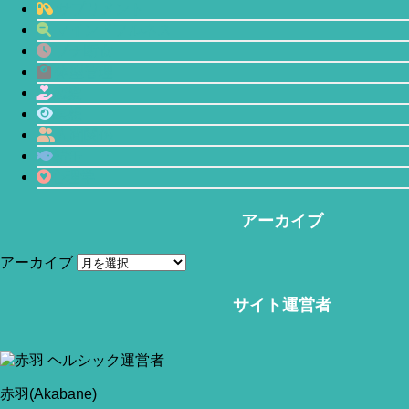
サプリメント
マインドフルネス
プチ断食
体型管理
恋愛
瞑想
人間関係
鯖缶
心理学
アーカイブ
アーカイブ
サイト運営者
当サイトはアフィリエイトリンク(広告も含む)を利用しています。
赤羽(Akabane)