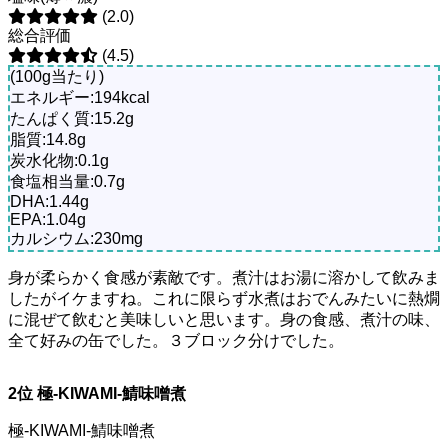
(2.0)
総合評価
(4.5)
(100g当たり)
エネルギー:194kcal
たんぱく質:15.2g
脂質:14.8g
炭水化物:0.1g
食塩相当量:0.7g
DHA:1.44g
EPA:1.04g
カルシウム:230mg
身が柔らかく食感が素敵です。煮汁はお湯に溶かして飲みま
したがイケますね。これに限らず水煮はおでんみたいに熱燗
に混ぜて飲むと美味しいと思います。身の食感、煮汁の味、
全て好みの缶でした。３ブロック分けでした。
2位 極-KIWAMI-鯖味噌煮
極-KIWAMI-鯖味噌煮