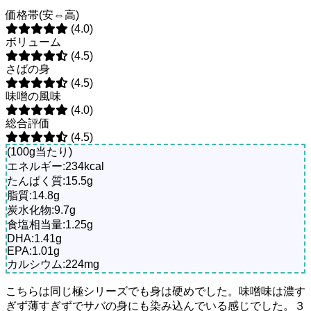
価格帯(安⇔高)
(4.0)
ボリューム
(4.5)
さばの身
(4.5)
味噌の風味
(4.0)
総合評価
(4.5)
(100g当たり)
エネルギー:234kcal
たんぱく質:15.5g
脂質:14.8g
炭水化物:9.7g
食塩相当量:1.25g
DHA:1.41g
EPA:1.01g
カルシウム:224mg
こちらは同じ極シリーズでも身は硬めでした。味噌味は濃す
ぎず薄すぎずでサバの身にも染み込んでいる感じでした。３