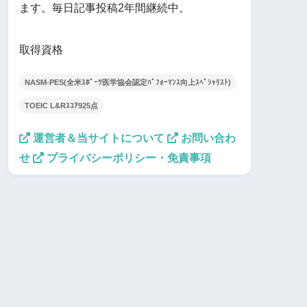
ます。毎日記事投稿2年間継続中。
取得資格
NASM-PES(全米ｽﾎﾟｰﾂ医学協会認定ﾊﾟﾌｫｰﾏﾝｽ向上ｽﾍﾟｼｬﾘｽﾄ)
TOEIC L&Rｽｺｱ925点
運営者＆当サイトについて
お問い合わ
せ
プライバシーポリシー・免責事項