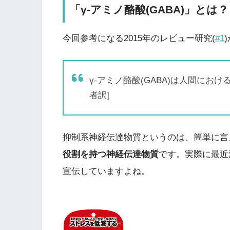
「γ-アミノ酪酸(GABA)」とは？
今回参考になる2015年のレビュー研究(
#1
γ-アミノ酪酸(GABA)は人間にお
者訳]
抑制系神経伝達物質というのは、簡単に言
役割を持つ神経伝達物質
です。実際に最近
宣伝していますよね。