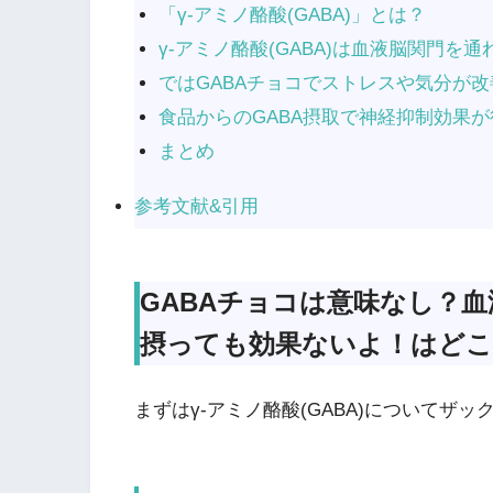
「γ-アミノ酪酸(GABA)」とは？
γ-アミノ酪酸(GABA)は血液脳関門を
ではGABAチョコでストレスや気分が
食品からのGABA摂取で神経抑制効果
まとめ
参考文献&引用
GABAチョコは意味なし？
摂っても効果ないよ！はどこ
まずはγ-アミノ酪酸(GABA)についてザ