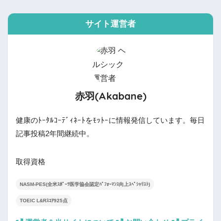
サイト運営者
赤羽(Akabane)
健康のﾄｰﾀﾙｺｰﾃﾞｨﾈｰﾄをﾓｯﾄｰに情報発信しています。毎日
記事投稿2年間継続中。
取得資格
NASM-PES(全米ｽﾎﾟｰﾂ医学協会認定ﾊﾟﾌｫｰﾏﾝｽ向上ｽﾍﾟｼｬﾘｽﾄ)
TOEIC L&Rｽｺｱ925点