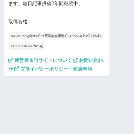
ます。毎日記事投稿2年間継続中。
取得資格
NASM-PES(全米ｽﾎﾟｰﾂ医学協会認定ﾊﾟﾌｫｰﾏﾝｽ向上ｽﾍﾟｼｬﾘｽﾄ)
TOEIC L&Rｽｺｱ925点
運営者＆当サイトについて
お問い合わ
せ
プライバシーポリシー・免責事項