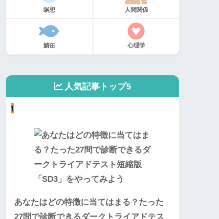
瞑想
人間関係
鯖缶
心理学
人気記事トップ5
1
あなたはどの特徴に当てはまる？たった
27問で診断できるダークトライアドテス