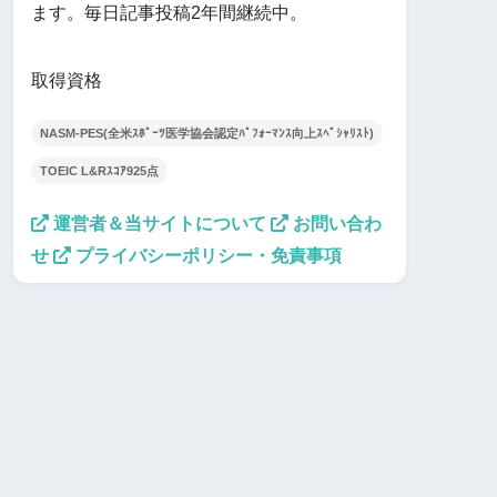
ます。毎日記事投稿2年間継続中。
取得資格
NASM-PES(全米ｽﾎﾟｰﾂ医学協会認定ﾊﾟﾌｫｰﾏﾝｽ向上ｽﾍﾟｼｬﾘｽﾄ)
TOEIC L&Rｽｺｱ925点
運営者＆当サイトについて
お問い合わ
せ
プライバシーポリシー・免責事項