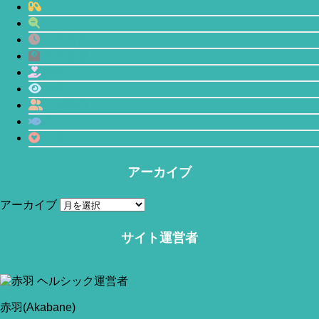
サプリメント
マインドフルネス
プチ断食
体型管理
恋愛
瞑想
人間関係
鯖缶
心理学
アーカイブ
アーカイブ
サイト運営者
当サイトはアフィリエイトリンク(広告も含む)を利用しています。
赤羽(Akabane)
今回は「引きこもりを科学的に分析してみたら…?」という
お話です。
赤羽(Akabane)