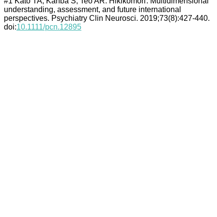
#1 Kato TA, Kanba S, Teo AR. Hikikomori : Multidimensional
understanding, assessment, and future international
perspectives. Psychiatry Clin Neurosci. 2019;73(8):427‐440.
doi:
10.1111/pcn.12895