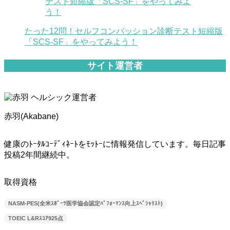
たった12問！セルフコンパッション診断テスト短縮版
「SCS-SF」をやってみよう！
サイト運営者
赤羽(Akabane)
健康のﾄｰﾀﾙｺｰﾃﾞｨﾈｰﾄをﾓｯﾄｰに情報発信しています。毎日記事
投稿2年間継続中。
取得資格
NASM-PES(全米ｽﾎﾟｰﾂ医学協会認定ﾊﾟﾌｫｰﾏﾝｽ向上ｽﾍﾟｼｬﾘｽﾄ)
TOEIC L&Rｽｺｱ925点