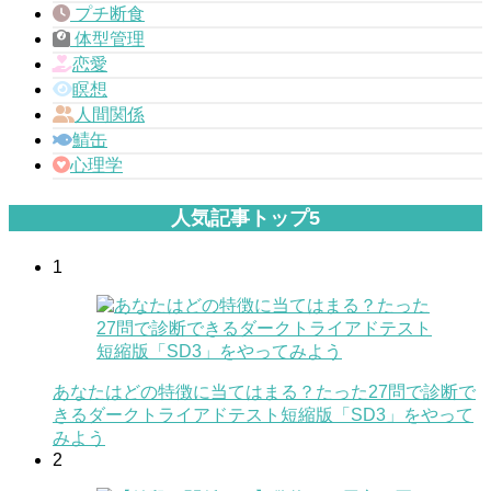
プチ断食
体型管理
恋愛
瞑想
人間関係
鯖缶
心理学
人気記事トップ5
1
あなたはどの特徴に当てはまる？たった27問で診断で
きるダークトライアドテスト短縮版「SD3」をやって
みよう
2