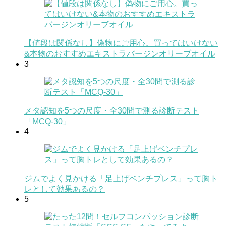
【値段は関係なし】偽物にご用心。買ってはいけない
&本物のおすすめエキストラバージンオリーブオイル
3
メタ認知を5つの尺度・全30問で測る診断テスト
「MCQ-30」
4
ジムでよく見かける「足上げベンチプレス」って胸ト
レとして効果あるの？
5