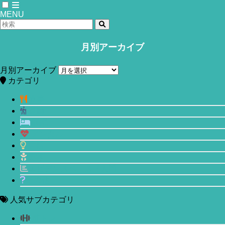
MENU
月別アーカイブ
ホーム
メンタル
月別アーカイブ
「引きこもり」の科学的な理解を深め
カテゴリ
るための体系的なレビュー研究
食事
運動
2020年7月8日
睡眠
メンタル
生活
美容
エビデンスベースド入門
その他
人気サブカテゴリ
筋トレ