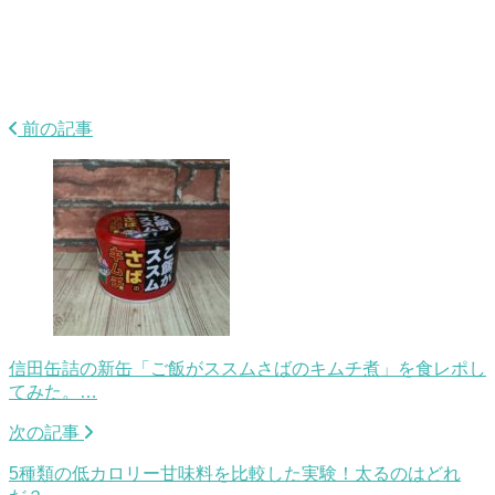
前の記事
信田缶詰の新缶「ご飯がススムさばのキムチ煮」を食レポし
てみた。…
次の記事
5種類の低カロリー甘味料を比較した実験！太るのはどれ