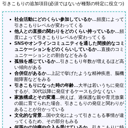
引きこもりの追加項目(必須ではないが種類の特定に役立つ)
社会活動にどのくらい参加しているか…
頻度によって
引きこもりレベルが変わってくる
他人との直接の関わりをどのくらい持っているか…
頻
度によって引きこもりレベルが変わってくる
SNSやオンラインコミュニティを通した間接的なコミ
ュニケーションをどのくらいしているか…
直接のコミ
ュニケーションとの割合などをみる
孤独を感じているか…
引きこもり年数が増えるほど高
い傾向がある
合併症があるか…
上記で挙げたような精神疾患、脳機
能障害などをみる
引きこもりになった時の年齢…
大半は若いうちに発症
するが、30代以降に発症するケースも少なくない
家族構成とその変遷…
例えば、過保護な親や育児放棄
の親に育てられた場合、引きこもりの発症と関わりが
あることが分かっている
文化的な背景…
国や文化によって引きこもる事情が違
ってくるため、その部分もみる
何等かの治療や介入を受けているか…
引きこもりに特