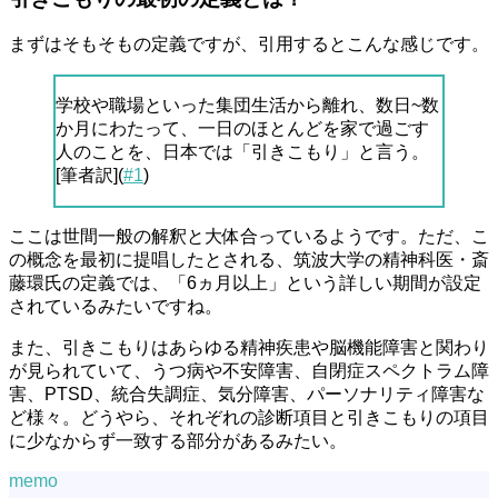
まずはそもそもの定義ですが、引用するとこんな感じです。
学校や職場といった集団生活から離れ、数日~数
か月にわたって、一日のほとんどを家で過ごす
人のことを、日本では「引きこもり」と言う。
[筆者訳](
#1
)
ここは世間一般の解釈と大体合っているようです。ただ、こ
の概念を最初に提唱したとされる、筑波大学の精神科医・斎
藤環氏の定義では、「6ヵ月以上」という詳しい期間が設定
されているみたいですね。
また、引きこもりはあらゆる精神疾患や脳機能障害と関わり
が見られていて、うつ病や不安障害、自閉症スペクトラム障
害、PTSD、統合失調症、気分障害、パーソナリティ障害な
ど様々。どうやら、それぞれの診断項目と引きこもりの項目
に少なからず一致する部分があるみたい。
memo