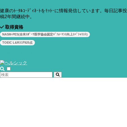
健康のﾄｰﾀﾙｺｰﾃﾞｨﾈｰﾄをﾓｯﾄｰに情報発信しています。毎日記事投
稿2年間継続中。
取得資格
NASM-PES(全米ｽﾎﾟｰﾂ医学協会認定ﾊﾟﾌｫｰﾏﾝｽ向上ｽﾍﾟｼｬﾘｽﾄ)
TOEIC L&Rｽｺｱ925点
運営者＆当サイトについて
お問い合わせ