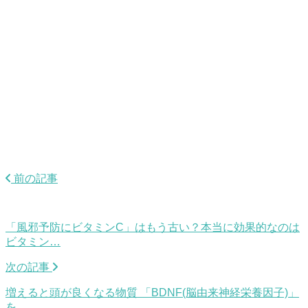
前の記事
「風邪予防にビタミンC」はもう古い？本当に効果的なのは
ビタミン…
次の記事
増えると頭が良くなる物質 「BDNF(脳由来神経栄養因子)」
を…