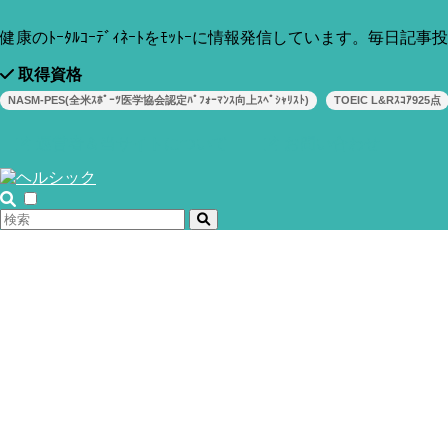
健康のﾄｰﾀﾙｺｰﾃﾞｨﾈｰﾄをﾓｯﾄｰに情報発信しています。毎日記
取得資格
NASM-PES(全米ｽﾎﾟｰﾂ医学協会認定ﾊﾟﾌｫｰﾏﾝｽ向上ｽﾍﾟｼｬﾘｽﾄ)
TOEIC L&Rｽｺｱ925点
運営者＆当サイトについて
お問い合わせ