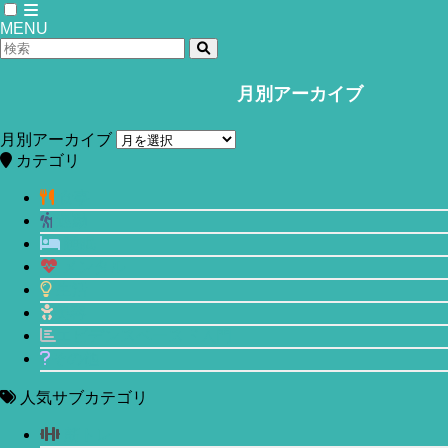
MENU
月別アーカイブ
ホーム
食事
月別アーカイブ
カフェインレスのデカフェコーヒー
カテゴリ
『Mount Hagen(マウントハーゲン)』
食事
運動
を試飲してみた。【評価、レビュー】
睡眠
メンタル
2018年6月19日
2020年6月6日
生活
美容
エビデンスベースド入門
その他
人気サブカテゴリ
筋トレ