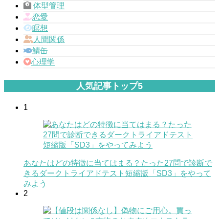
体型管理
恋愛
瞑想
人間関係
鯖缶
心理学
人気記事トップ5
1
あなたはどの特徴に当てはまる？たった27問で診断で
きるダークトライアドテスト短縮版「SD3」をやって
みよう
2