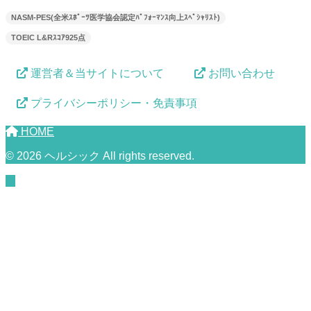
NASM-PES(全米ｽﾎﾟｰﾂ医学協会認定ﾊﾟﾌｫｰﾏﾝｽ向上ｽﾍﾟｼｬﾘｽﾄ)
TOEIC L&Rｽｺｱ925点
運営者＆当サイトについて
お問い合わせ
プライバシーポリシー・免責事項
HOME
© 2026 ヘルシック All rights reserved.