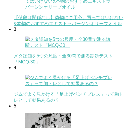
【値段は関係なし】偽物にご用心。買ってはいけない
&本物のおすすめエキストラバージンオリーブオイル
3
メタ認知を5つの尺度・全30問で測る診断テスト
「MCQ-30」
4
ジムでよく見かける「足上げベンチプレス」って胸ト
レとして効果あるの？
5