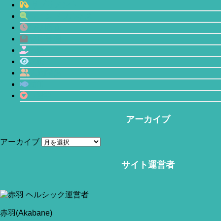
サプリメント
マインドフルネス
プチ断食
体型管理
恋愛
瞑想
人間関係
鯖缶
心理学
アーカイブ
アーカイブ
サイト運営者
当サイトはアフィリエイトリンク(広告も含む)を利用しています。
赤羽(Akabane)
今回は人気のコーヒーを飲んでみた！というお話です。
赤羽(Akabane)