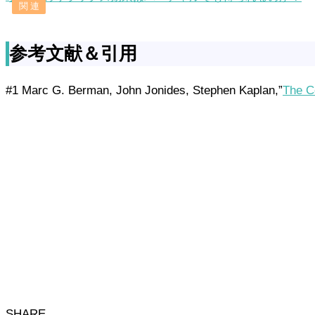
参考文献＆引用
#1 Marc G. Berman, John Jonides, Stephen Kaplan,”
The Co
SHARE