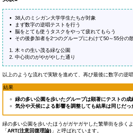
38人のミシガン大学学生たちが対象
まず数字の逆唱テストを行う
脳をとても使うタスクをやって疲れてもらう
その後参加者を2つのグループにわけて50～55分の
木々の生い茂る緑な公園
中心街のがやがやした通り
以上のような流れで実験を進めて、再び最後に数字の逆
結果
緑の多い公園を歩いたグループは顕著にテストの成
気分や天候による影響を調整しても結果は同じだっ
緑の多い公園を歩いたほうがガヤガヤした繁華街を歩く
「
ART(注意回復理論)
」と呼ばれています。