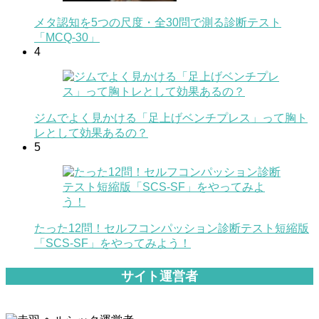
メタ認知を5つの尺度・全30問で測る診断テスト
「MCQ-30」
4
ジムでよく見かける「足上げベンチプレス」って胸ト
レとして効果あるの？
5
たった12問！セルフコンパッション診断テスト短縮版
「SCS-SF」をやってみよう！
サイト運営者