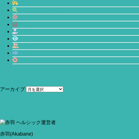
サプリメント
マインドフルネス
プチ断食
体型管理
恋愛
瞑想
人間関係
鯖缶
心理学
アーカイブ
当サイトはアフィリエイトリンク(広告も含む)を利用しています。
赤羽(Akabane)
今回はプル系種目で最も効率的な種目はどれ？というお話で
赤羽(Akabane)
す。