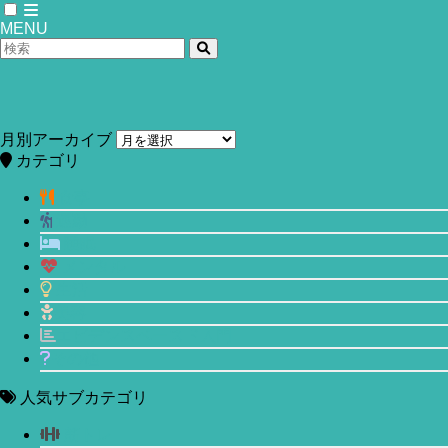
MENU
ホーム
運動
月別アーカイブ
【背中トレの定番】プル系5種目を徹底
カテゴリ
比較！背中や上腕二頭筋の筋肉に最も
食事
運動
効くのは？
睡眠
メンタル
2024年2月25日
生活
美容
エビデンスベースド入門
その他
人気サブカテゴリ
筋トレ