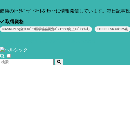
健康のﾄｰﾀﾙｺｰﾃﾞｨﾈｰﾄをﾓｯﾄｰに情報発信しています。毎日記
取得資格
NASM-PES(全米ｽﾎﾟｰﾂ医学協会認定ﾊﾟﾌｫｰﾏﾝｽ向上ｽﾍﾟｼｬﾘｽﾄ)
TOEIC L&Rｽｺｱ925点
運営者＆当サイトについて
お問い合わせ