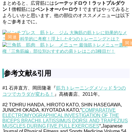
まとめると、広背筋には
シーテッドロウ！ラットプルダウ
ン！
僧帽筋には
ベントオーバーロウ！
でまずはやってみると
よろしいかと思います。他の部位のオススメメニューは以下
をご参考までに。
大胸筋の筋トレに効果的なメ
ニューを科学的に考察！浮上した4つのトレーニングとは？
最強筋トレメニュー選手
権「三角筋編」部位別おすすめの肩トレはこの3種目だ！
参考文献&引用
#1 石井直方、岡田隆著『
筋力トレーニングメソッド 5つの
コツでカラダが変わる！
』高橋書店、2011年。
#2 TOHRU HANDA, HIROTO KATO, SHIN HASEGAWA,
JUNICHI OKADA, KIYOTADA KATO,”
COMPARATIVE
ELECTROMYOGRAPHICAL INVESTIGATION OF THE
BICEPS BRACHII, LATISSIMUS DORSI, AND TRAPEZIUS
MUSCLES DURING FIVE PULL EXERCISES
“,Japanese
Journal of Physical Fitness and Sports Medicine,Volume 54