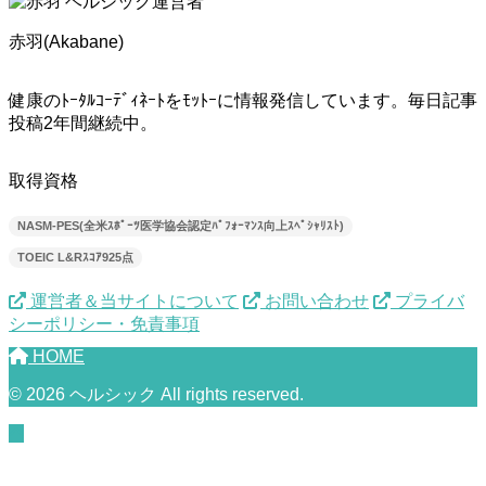
赤羽(Akabane)
健康のﾄｰﾀﾙｺｰﾃﾞｨﾈｰﾄをﾓｯﾄｰに情報発信しています。毎日記事
投稿2年間継続中。
取得資格
NASM-PES(全米ｽﾎﾟｰﾂ医学協会認定ﾊﾟﾌｫｰﾏﾝｽ向上ｽﾍﾟｼｬﾘｽﾄ)
TOEIC L&Rｽｺｱ925点
運営者＆当サイトについて
お問い合わせ
プライバ
シーポリシー・免責事項
HOME
© 2026 ヘルシック All rights reserved.