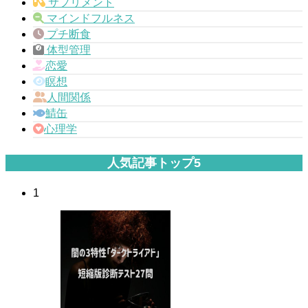
サプリメント
マインドフルネス
プチ断食
体型管理
恋愛
瞑想
人間関係
鯖缶
心理学
人気記事トップ5
1