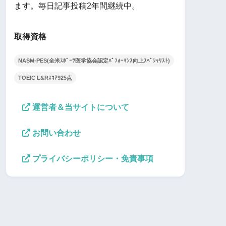
ます。毎日記事投稿2年間継続中。
取得資格
NASM-PES(全米ｽﾎﾟｰﾂ医学協会認定ﾊﾟﾌｫｰﾏﾝｽ向上ｽﾍﾟｼｬﾘｽﾄ)
TOEIC L&Rｽｺｱ925点
運営者＆当サイトについて
お問い合わせ
プライバシーポリシー・免責事項