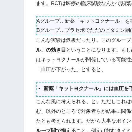
ます。RCTは医療の臨床試験なんかで頻
Aグループ…新薬「キットヨクナール」を
Bグループ…プラセボでただのビタミン剤(
こんな実験は鉄板だったり。このグループ
ル」の効き目
ということになります。もし
はキットヨクナールが関係している可能性
「血圧が下がった」とすると、
新薬「キットヨクナール」には血圧を
こんな風に考えられる、と。ただしこれは
む」以外のところで対象者らが結果に関係
たとも考えられます。だから大事なポイン
ループ間で揃える
こと。例えば飲むタイミ