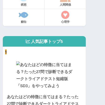
瞑想
人間関係
鯖缶
心理学
人気記事トップ5
1
あなたはどの特徴に当てはまる？たった
27問で診断できるダークトライアドテス