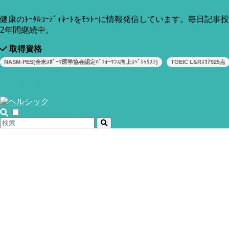
健康のﾄｰﾀﾙｺｰﾃﾞｨﾈｰﾄをﾓｯﾄｰに情報発信しています。毎日記事
2年間継続中。
取得資格
NASM-PES(全米ｽﾎﾟｰﾂ医学協会認定ﾊﾟﾌｫｰﾏﾝｽ向上ｽﾍﾟｼｬﾘｽﾄ)
TOEIC L&Rｽｺｱ925点
運営者＆当サイトについて
お問い合わせ