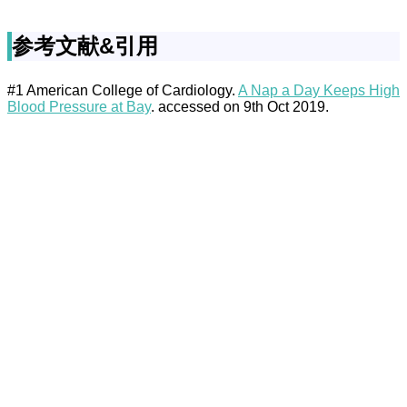
参考文献&引用
#1 American College of Cardiology.
A Nap a Day Keeps High
Blood Pressure at Bay
. accessed on 9th Oct 2019.