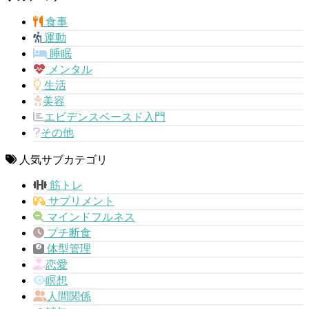
食事
運動
睡眠
メンタル
生活
美容
エビデンスベースド入門
その他
人気サブカテゴリ
筋トレ
サプリメント
マインドフルネス
プチ断食
体型管理
恋愛
瞑想
人間関係