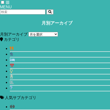
MENU
月別アーカイブ
ホーム
睡眠
月別アーカイブ
米国心臓病学会(ACC)の研究結果。昼寝
カテゴリ
は少量の降圧剤並みに血圧を下げてく
食事
運動
れる?!
睡眠
メンタル
2019年10月24日
2020年5月6日
生活
美容
エビデンスベースド入門
その他
人気サブカテゴリ
筋トレ