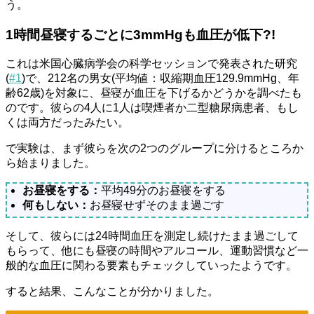
う。
1時間昼寝するごとに3mmHgも血圧が低下?!
これは米国心臓病学会の科学セッションで発表された研究
(
#1
)で、212名の男女(平均値：収縮期血圧129.9mmHg、年
齢62歳)を対象に、昼寝が血圧を下げるかどうかを調べたも
のです。彼らの4人に1人は喫煙者か二型糖尿病患者、もし
くは両方だったみたい。
で実験は、まず彼らを次の2つのグループに分けるところか
ら始まりました。
お昼寝をする：
平均49分のお昼寝をする
何もしない：
お昼寝せずそのまま過ごす
そして、彼らには24時間血圧を測定し続けたまま過ごして
もらって、他にも昼寝の時間やアルコール、運動習慣など一
般的な血圧に関わる要素もチェックしていったようです。
すると結果、こんなことが分かりました。