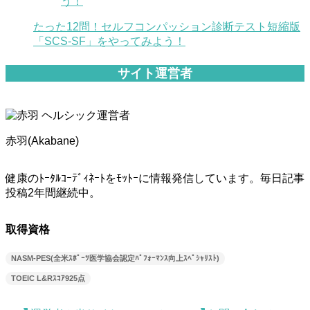
たった12問！セルフコンパッション診断テスト短縮版
「SCS-SF」をやってみよう！
サイト運営者
赤羽(Akabane)
健康のﾄｰﾀﾙｺｰﾃﾞｨﾈｰﾄをﾓｯﾄｰに情報発信しています。毎日記事
投稿2年間継続中。
取得資格
NASM-PES(全米ｽﾎﾟｰﾂ医学協会認定ﾊﾟﾌｫｰﾏﾝｽ向上ｽﾍﾟｼｬﾘｽﾄ)
TOEIC L&Rｽｺｱ925点