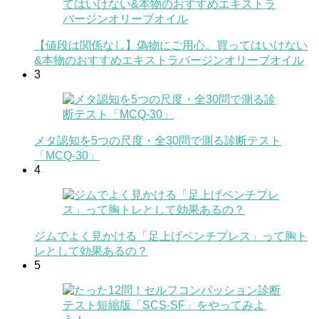
【値段は関係なし】偽物にご用心。買ってはいけない
&本物のおすすめエキストラバージンオリーブオイル
3
メタ認知を5つの尺度・全30問で測る診断テスト
「MCQ-30」
4
ジムでよく見かける「足上げベンチプレス」って胸ト
レとして効果あるの？
5