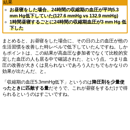
結果
お昼寝をした場合、24時間の収縮期の血圧が平均5.3
mm Hg低下していた(127.6 mmHg vs 132.9 mmHg)
1時間昼寝するごとに24時間の収縮期血圧が3 mm Hg 低
下した
まとめると、お昼寝をした場合に、その日の上の血圧が他の
生活習慣を改善した時レベルで低下していたんですね。しか
もポイントは、この結果が高血圧な参加者でなくて比較的安
定した血圧の人も居る中で確認された、という点。つまり血
圧の改善が大きくは見られないであろう人たちでもかなりの
効果が出たんだ、と。
「収縮期の血圧5.3mmHg低下」というのは
降圧剤を少量使
ったときに匹敵する量
だそうで、これが昼寝をするだけで得
られるというのはすごいですね。