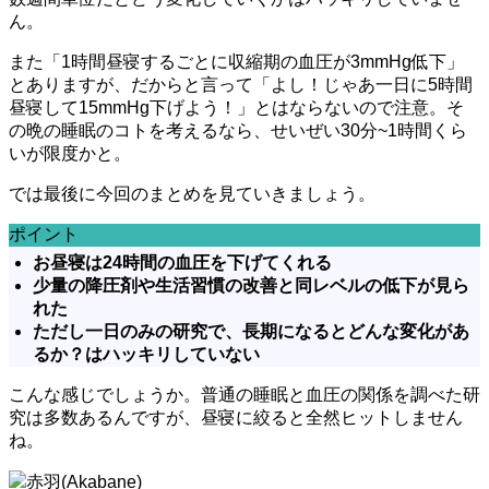
ん。
また「1時間昼寝するごとに収縮期の血圧が3mmHg低下」
とありますが、だからと言って「よし！じゃあ一日に5時間
昼寝して15mmHg下げよう！」とはならないので注意。そ
の晩の睡眠のコトを考えるなら、せいぜい30分~1時間くら
いが限度かと。
では最後に今回のまとめを見ていきましょう。
ポイント
お昼寝は24時間の血圧を下げてくれる
少量の降圧剤や生活習慣の改善と同レベルの低下が見ら
れた
ただし一日のみの研究で、長期になるとどんな変化があ
るか？はハッキリしていない
こんな感じでしょうか。普通の睡眠と血圧の関係を調べた研
究は多数あるんですが、昼寝に絞ると全然ヒットしません
ね。
赤羽(Akabane)