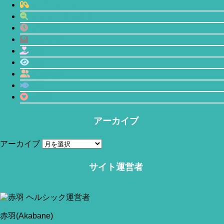
サプリメント
マインドフルネス
プチ断食
体型管理
恋愛
瞑想
人間関係
鯖缶
心理学
アーカイブ
アーカイブ
サイト運営者
当サイトはアフィリエイトリンク(広告も含む)を利用しています。
赤羽(Akabane)
赤羽(Akabane)
今回は「お昼寝で血圧が改善?!」というお話です。