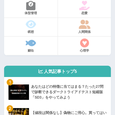
体型管理
恋愛
瞑想
人間関係
鯖缶
心理学
人気記事トップ5
1
あなたはどの特徴に当てはまる？たった27問
で診断できるダークトライアドテスト短縮版
「SD3」をやってみよう
2
【値段は関係なし】偽物にご用心。買ってはい