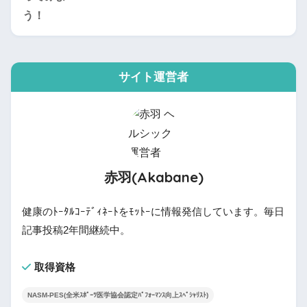
サイト運営者
赤羽(Akabane)
健康のﾄｰﾀﾙｺｰﾃﾞｨﾈｰﾄをﾓｯﾄｰに情報発信しています。毎日
記事投稿2年間継続中。
取得資格
NASM-PES(全米ｽﾎﾟｰﾂ医学協会認定ﾊﾟﾌｫｰﾏﾝｽ向上ｽﾍﾟｼｬﾘｽﾄ)