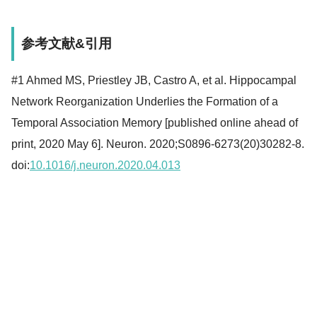
参考文献&引用
#1 Ahmed MS, Priestley JB, Castro A, et al. Hippocampal
Network Reorganization Underlies the Formation of a
Temporal Association Memory [published online ahead of
print, 2020 May 6]. Neuron. 2020;S0896-6273(20)30282-8.
doi:
10.1016/j.neuron.2020.04.013