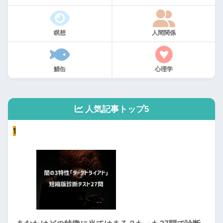
瞑想
人間関係
鯖缶
心理学
人気記事トップ5
1