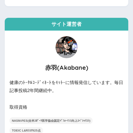
サイト運営者
赤羽(Akabane)
健康のﾄｰﾀﾙｺｰﾃﾞｨﾈｰﾄをﾓｯﾄｰに情報発信しています。毎日
記事投稿2年間継続中。
取得資格
NASM-PES(全米ｽﾎﾟｰﾂ医学協会認定ﾊﾟﾌｫｰﾏﾝｽ向上ｽﾍﾟｼｬﾘｽﾄ)
TOEIC L&Rｽｺｱ925点