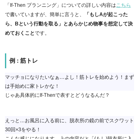
「If-Then プランニング」についての詳しい内容は
こちら
で書いていますが、簡単に言うと、
「もしAが起こった
ら、Bという行動を取る」とあらかじめ物事を想定して決
めておくこと
です。
例 : 筋トレ
マッチョになりたいなぁ…よし！筋トレを始めよう！まず
は手始めに家トレかな！
じゃあ具体的にIf-Thenで表すとどうなるんだ？
えっと…お風呂に入る前に、脱衣所の鏡の前でスクワット
30回×3をやる！
こんな感じになります。上の内容だと「(もし)脱衣所に入