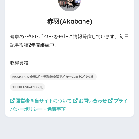
赤羽(Akabane)
健康のﾄｰﾀﾙｺｰﾃﾞｨﾈｰﾄをﾓｯﾄｰに情報発信しています。毎日
記事投稿2年間継続中。
取得資格
NASM-PES(全米ｽﾎﾟｰﾂ医学協会認定ﾊﾟﾌｫｰﾏﾝｽ向上ｽﾍﾟｼｬﾘｽﾄ)
TOEIC L&Rｽｺｱ925点
運営者＆当サイトについて
お問い合わせ
プライ
バシーポリシー・免責事項