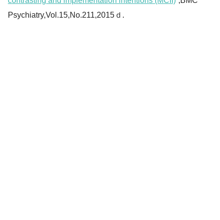
contrasting and implementation intentions (MCII)
“,BMC
Psychiatry,Vol.15,No.211,2015ｄ.