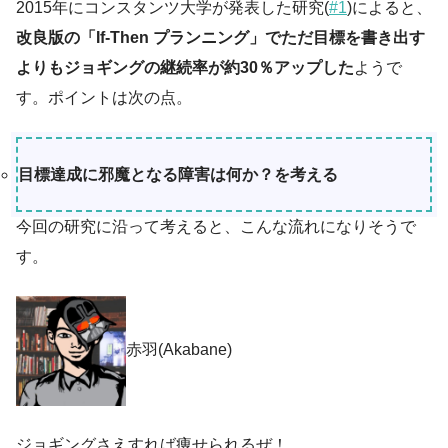
2015年にコンスタンツ大学が発表した研究(
#1
)によると、
改良版の「If-Then プランニング」でただ目標を書き出す
よりもジョギングの継続率が約30％アップした
ようで
す。ポイントは次の点。
目標達成に邪魔となる障害は何か？を考える
今回の研究に沿って考えると、こんな流れになりそうで
す。
赤羽(Akabane)
ジョギングさえすれば痩せられるぜ！