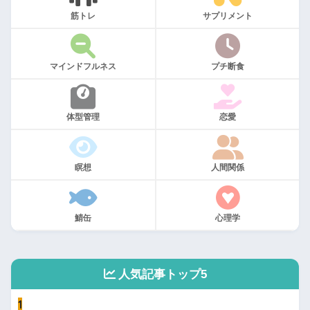
筋トレ
サプリメント
マインドフルネス
プチ断食
体型管理
恋愛
瞑想
人間関係
鯖缶
心理学
人気記事トップ5
1