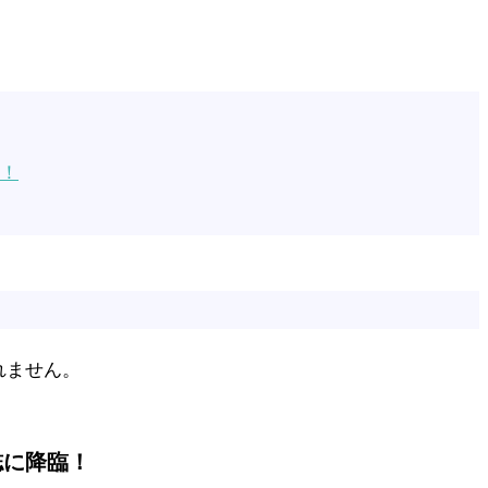
臨！
れません。
誌に降臨！