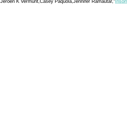
Jeroen K Vermunt,Casey Paquola,Jennifer Ramautar,”
Insom