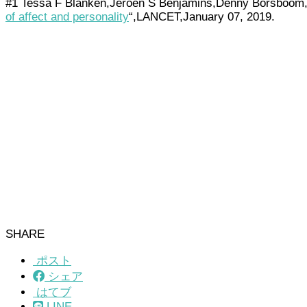
#1 Tessa F Blanken,Jeroen S Benjamins,Denny Borsboom,
of affect and personality
“,LANCET,January 07, 2019.
SHARE
ポスト
シェア
はてブ
LINE