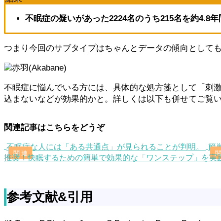
不眠症の疑いがあった2224名のうち215名を約4
つまり今回のサブタイプはちゃんとデータの傾向として
赤羽(Akabane)
不眠症に悩んでいる方には、具体的な処方箋として「刺
込まないなどが効果的かと。詳しくは以下も併せてご覧
関連記事はこちらをどうぞ
不眠症な人には「ある共通点」が見られることが判明。
簡
推奨！快眠するための簡単で効果的な「ワンステップ」を実
参考文献&引用