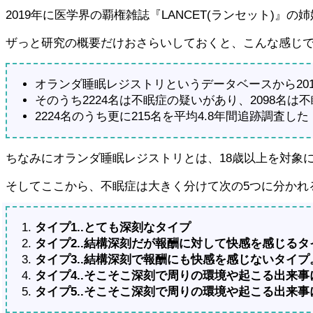
2019年に医学界の覇権雑誌『LANCET(ランセット)』の
ザっと研究の概要だけおさらいしておくと、こんな感じ
オランダ睡眠レジストリというデータベースから2010
そのうち2224名は不眠症の疑いがあり、2098名
2224名のうち更に215名を平均4.8年間追跡調査した
ちなみにオランダ睡眠レジストリとは、18歳以上を対象
そしてここから、不眠症は大きく分けて次の5つに分かれ
タイプ1..とても深刻なタイプ
タイプ2..結構深刻だが報酬に対して快感を感じるタ
タイプ3..結構深刻で報酬にも快感を感じないタイプ
タイプ4..そこそこ深刻で周りの環境や起こる出来
タイプ5..そこそこ深刻で周りの環境や起こる出来