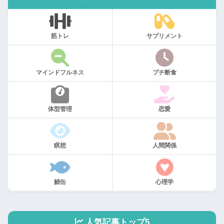
筋トレ
サプリメント
マインドフルネス
プチ断食
体型管理
恋愛
瞑想
人間関係
鯖缶
心理学
人気記事トップ5