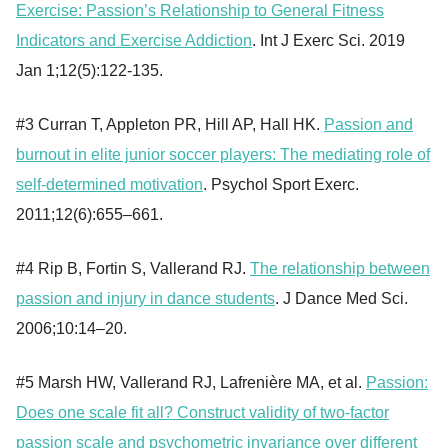
Exercise: Passion’s Relationship to General Fitness
Indicators and Exercise Addiction
. Int J Exerc Sci. 2019
Jan 1;12(5):122-135.
#3 Curran T, Appleton PR, Hill AP, Hall HK.
Passion and
burnout in elite junior soccer players: The mediating role of
self-determined motivation
. Psychol Sport Exerc.
2011;12(6):655–661.
#4 Rip B, Fortin S, Vallerand RJ.
The relationship between
passion and injury in dance students
. J Dance Med Sci.
2006;10:14–20.
#5 Marsh HW, Vallerand RJ, Lafrenière MA, et al.
Passion:
Does one scale fit all? Construct validity of two-factor
passion scale and psychometric invariance over different