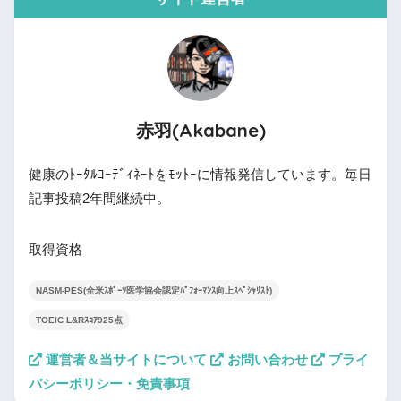
赤羽(Akabane)
健康のﾄｰﾀﾙｺｰﾃﾞｨﾈｰﾄをﾓｯﾄｰに情報発信しています。毎日
記事投稿2年間継続中。
取得資格
NASM-PES(全米ｽﾎﾟｰﾂ医学協会認定ﾊﾟﾌｫｰﾏﾝｽ向上ｽﾍﾟｼｬﾘｽﾄ)
TOEIC L&Rｽｺｱ925点
運営者＆当サイトについて
お問い合わせ
プライ
バシーポリシー・免責事項