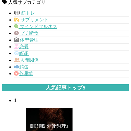
人気サブカテゴリ
筋トレ
サプリメント
マインドフルネス
プチ断食
体型管理
恋愛
瞑想
人間関係
鯖缶
心理学
人気記事トップ5
1