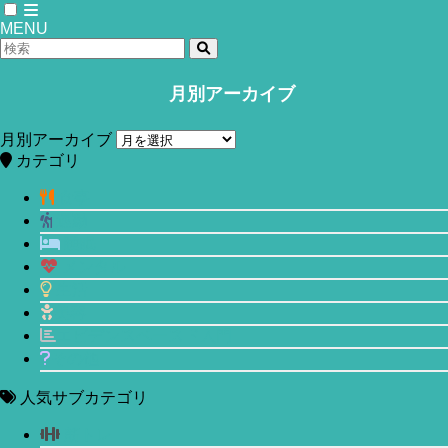
MENU
月別アーカイブ
ホーム
食事
月別アーカイブ
ダイエットの落とし穴！カロリー制限
カテゴリ
で痩せてもすぐリバウンドするのは何
食事
運動
故なのか？
睡眠
メンタル
2019年9月1日
2020年5月28日
生活
美容
エビデンスベースド入門
その他
人気サブカテゴリ
筋トレ