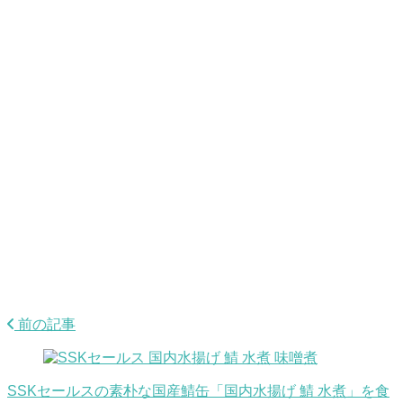
前の記事
SSKセールスの素朴な国産鯖缶「国内水揚げ 鯖 水煮」を食