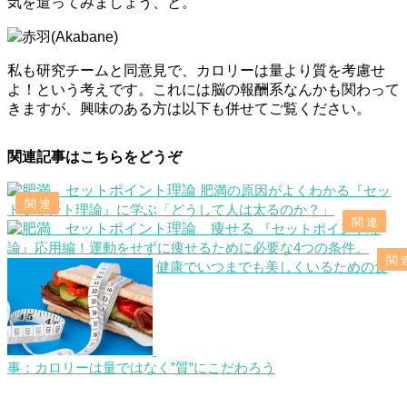
気を遣ってみましょう、と。
赤羽(Akabane)
私も研究チームと同意見で、カロリーは量より質を考慮せ
よ！という考えです。これには脳の報酬系なんかも関わって
きますが、興味のある方は以下も併せてご覧ください。
関連記事はこちらをどうぞ
肥満の原因がよくわかる『セッ
トポイント理論』に学ぶ「どうして人は太るのか？」
『セットポイント理
論』応用編！運動をせずに痩せるために必要な4つの条件。
健康でいつまでも美しくいるための食
事：カロリーは量ではなく”質”にこだわろう