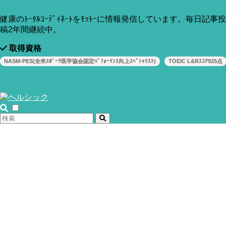
どうして？」というお話です。
健康のﾄｰﾀﾙｺｰﾃﾞｨﾈｰﾄをﾓｯﾄｰに情報発信しています。毎日記事投
稿2年間継続中。
取得資格
NASM-PES(全米ｽﾎﾟｰﾂ医学協会認定ﾊﾟﾌｫｰﾏﾝｽ向上ｽﾍﾟｼｬﾘｽﾄ)
TOEIC L&Rｽｺｱ925点
運営者＆当サイトについて
お問い合わせ