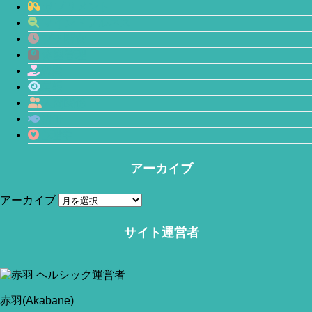
サプリメント
マインドフルネス
プチ断食
体型管理
恋愛
瞑想
人間関係
鯖缶
心理学
アーカイブ
アーカイブ
サイト運営者
当サイトはアフィリエイトリンク(広告も含む)を利用しています。
赤羽(Akabane)
赤羽(Akabane)
今回は「カロリー制限で痩せてもすぐにリバウンドするのは