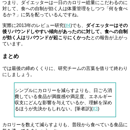
つまり、ダイエッターは一日のカロリー総量にこだわるのに
対して、食への自制が効く人は体重管理をしつつ「何を食べ
るか？」に気を配っているんですね。
実際に2013年のレビュー研究(
#4
)でも、
ダイエッターはその
後リバウンドしやすい傾向があったのに対して、食への自制
が効く人はリバウンドが起こりにくかった
との報告が上がっ
ています。
まとめ
では最後の締めくくりに、研究チームの言葉を借りて終わり
にしましょう。
シンプルにカロリーを減らすよりも、日ごろ消
費している食品が満腹感や満足度、エネルギー
収支にどんな影響を与えているか、理解を深め
るほうが先決かもしれない。[筆者訳](
#3
)
カロリーを数えて減らすよりも、普段から食べている食品に