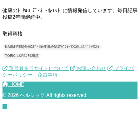
健康のﾄｰﾀﾙｺｰﾃﾞｨﾈｰﾄをﾓｯﾄｰに情報発信しています。毎日記事
投稿2年間継続中。
取得資格
NASM-PES(全米ｽﾎﾟｰﾂ医学協会認定ﾊﾟﾌｫｰﾏﾝｽ向上ｽﾍﾟｼｬﾘｽﾄ)
TOEIC L&Rｽｺｱ925点
運営者＆当サイトについて
お問い合わせ
プライバ
シーポリシー・免責事項
HOME
© 2026 ヘルシック All rights reserved.