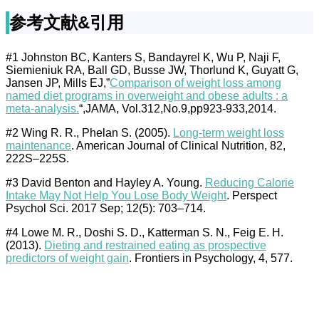
参考文献&引用
#1 Johnston BC, Kanters S, Bandayrel K, Wu P, Naji F,
Siemieniuk RA, Ball GD, Busse JW, Thorlund K, Guyatt G,
Jansen JP, Mills EJ,”
Comparison of weight loss among
named diet programs in overweight and obese adults : a
meta-analysis.
“,JAMA, Vol.312,No.9,pp923-933,2014.
#2 Wing R. R., Phelan S. (2005).
Long-term weight loss
maintenance
. American Journal of Clinical Nutrition, 82,
222S–225S.
#3 David Benton and Hayley A. Young.
Reducing Calorie
Intake May Not Help You Lose Body Weight
. Perspect
Psychol Sci. 2017 Sep; 12(5): 703–714.
#4 Lowe M. R., Doshi S. D., Katterman S. N., Feig E. H.
(2013).
Dieting and restrained eating as prospective
predictors of weight gain
. Frontiers in Psychology, 4, 577.