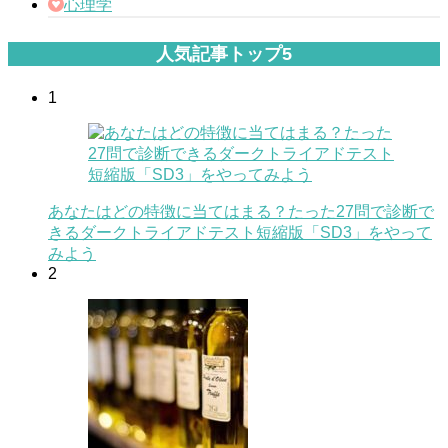
心理学
人気記事トップ5
1
あなたはどの特徴に当てはまる？たった27問で診断で
きるダークトライアドテスト短縮版「SD3」をやって
みよう
2