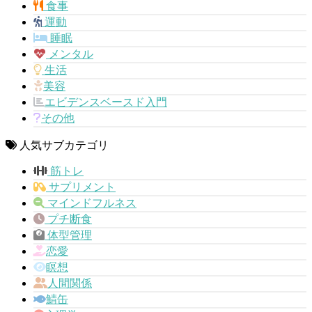
食事
運動
睡眠
メンタル
生活
美容
エビデンスベースド入門
その他
人気サブカテゴリ
筋トレ
サプリメント
マインドフルネス
プチ断食
体型管理
恋愛
瞑想
人間関係
鯖缶