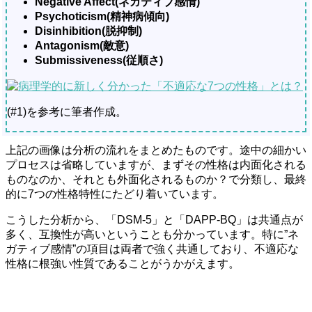
Negative Affect(ネガティブ感情)
Psychoticism(精神病傾向)
Disinhibition(脱抑制)
Antagonism(敵意)
Submissiveness(従順さ)
(#1)を参考に筆者作成。
上記の画像は分析の流れをまとめたものです。途中の細かい
プロセスは省略していますが、まずその性格は内面化される
ものなのか、それとも外面化されるものか？で分類し、最終
的に7つの性格特性にたどり着いています。
こうした分析から、「DSM-5」と「DAPP-BQ」は共通点が
多く、互換性が高いということも分かっています。特に”ネ
ガティブ感情”の項目は両者で強く共通しており、不適応な
性格に根強い性質であることがうかがえます。