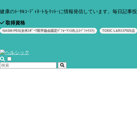
今回は病理学的な新しいモデルについて掘り下げていきま
す。
健康のﾄｰﾀﾙｺｰﾃﾞｨﾈｰﾄをﾓｯﾄｰに情報発信しています。毎日記
取得資格
NASM-PES(全米ｽﾎﾟｰﾂ医学協会認定ﾊﾟﾌｫｰﾏﾝｽ向上ｽﾍﾟｼｬﾘｽﾄ)
TOEIC L&Rｽｺｱ925点
運営者＆当サイトについて
お問い合わせ