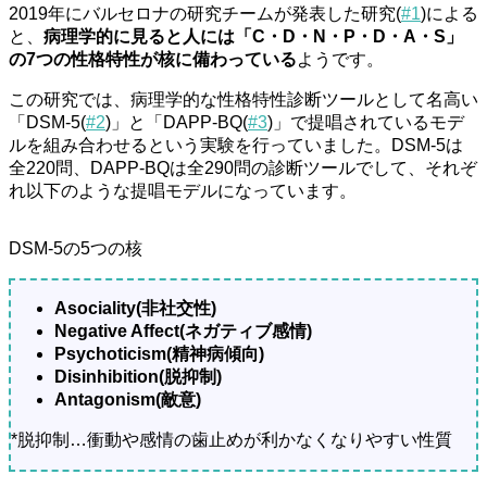
2019年にバルセロナの研究チームが発表した研究(
#1
)による
と、
病理学的に見ると人には「C・D・N・P・D・A・S」
の7つの性格特性が核に備わっている
ようです。
この研究では、病理学的な性格特性診断ツールとして名高い
「DSM-5(
#2
)」と「DAPP-BQ(
#3
)」で提唱されているモデ
ルを組み合わせるという実験を行っていました。DSM-5は
全220問、DAPP-BQは全290問の診断ツールでして、それぞ
れ以下のような提唱モデルになっています。
DSM-5の5つの核
Asociality(非社交性)
Negative Affect(ネガティブ感情)
Psychoticism(精神病傾向)
Disinhibition(脱抑制)
Antagonism(敵意)
*脱抑制…衝動や感情の歯止めが利かなくなりやすい性質