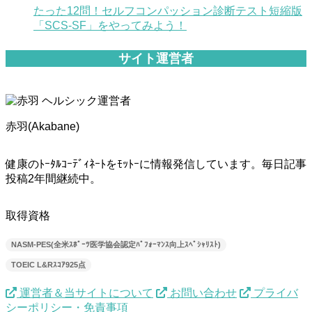
たった12問！セルフコンパッション診断テスト短縮版
「SCS-SF」をやってみよう！
サイト運営者
赤羽(Akabane)
健康のﾄｰﾀﾙｺｰﾃﾞｨﾈｰﾄをﾓｯﾄｰに情報発信しています。毎日記事
投稿2年間継続中。
取得資格
NASM-PES(全米ｽﾎﾟｰﾂ医学協会認定ﾊﾟﾌｫｰﾏﾝｽ向上ｽﾍﾟｼｬﾘｽﾄ)
TOEIC L&Rｽｺｱ925点
運営者＆当サイトについて
お問い合わせ
プライバ
シーポリシー・免責事項