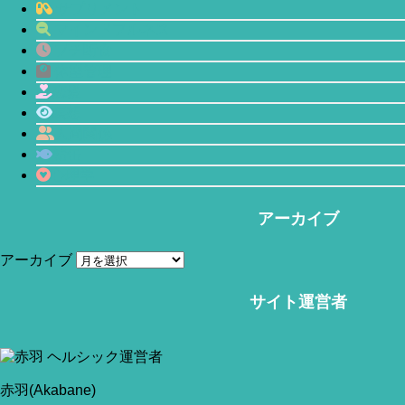
サプリメント
マインドフルネス
プチ断食
体型管理
恋愛
瞑想
人間関係
鯖缶
心理学
アーカイブ
アーカイブ
当サイトはアフィリエイトリンク(広告も含む)を利用しています。
サイト運営者
赤羽(Akabane)
世の中には色々な性格のカテゴリがあります。有名なビッグ
5に始まり、厄介な性格として描かれるダークトライアドな
ど、今に至るまで様々なモデルが提唱されています。そこで
赤羽(Akabane)