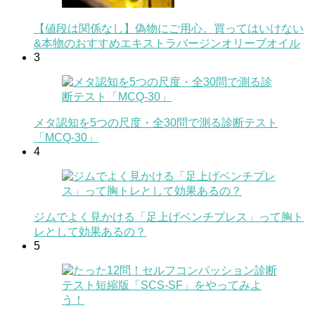
【値段は関係なし】偽物にご用心。買ってはいけない
&本物のおすすめエキストラバージンオリーブオイル
3
メタ認知を5つの尺度・全30問で測る診断テスト
「MCQ-30」
4
ジムでよく見かける「足上げベンチプレス」って胸ト
レとして効果あるの？
5