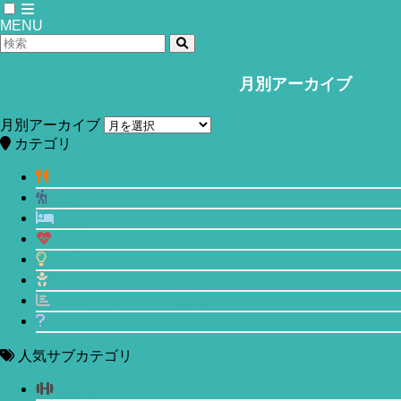
MENU
月別アーカイブ
ホーム
メンタル
月別アーカイブ
病理学的に新しく分かった「不適応な7
カテゴリ
つの性格」とは？
食事
運動
2020年12月20日
睡眠
メンタル
生活
美容
エビデンスベースド入門
その他
人気サブカテゴリ
筋トレ