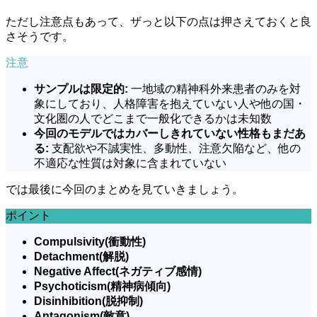
ただし注意点もあって、ザっと以下の点は押さえておくと良
さそうです。
注意
サンプルは限定的:
一地域の精神科外来患者のみを対
象にしており、人格障害を抱えていない人や他の国・
文化圏の人でどこまで一般化できるかは未知数
今回のモデルではカバーしきれていない性格もまだあ
る:
支配欲や不誠実性、多動性、注意欠陥など、他の
不適応な性質は対象に含まれていない
では最後に今回のまとめを見ていきましょう。
ポイント
Compulsivity(衝動性)
Detachment(解脱)
Negative Affect(ネガティブ感情)
Psychoticism(精神病傾向)
Disinhibition(脱抑制)
Antagonism(敵意)