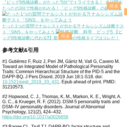
『ビッグ5性格診断』がたった”5分”でトライできる！
全10問を
たったの3分で性格がわかる！「ビッグ5性格診断」の超簡易版
たった1つの質問でナルシストが分かる?! ナルシシズム診断テス
ト「SINS」をやってみよう
【ビ
ッグ5性格診断に代わる⁈】新しい4つの性格タイプはコレだ！
参考文献&引用
#1 Gutiérrez F, Ruiz J, Peri JM, Gárriz M, Vall G, Cavero M.
Toward an Integrated Model of Pathological Personality
Traits: Common Hierarchical Structure of the PID-5 and the
DAPP-BQ. J Pers Disord. 2019 Jun 18:1-S18. doi:
10.1521/pedi_2019_33_431
. Epub ahead of print. PMID:
31210573.
#2 Hopwood, C. J., Thomas, K. M., Markon, K. E., Wright, A.
G. C., & Krueger, R. F. (2012). DSM-5 personality traits and
DSM–IV personality disorders. Journal of Abnormal
Psychology, 121(2), 424–432.
https://doi.org/10.1037/a0026656
#3 Bagge CL, Trull TJ. DAPP-BQ: factor structure and