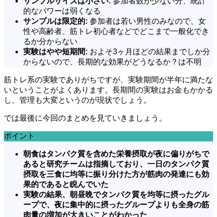
サンプルサイズは小さい:
参加者数が少ない分、統計
的なパワーは弱くなる
サンプルは限定的:
参加者は若い男性のみなので、女
性や高齢者、筋トレ初心者などでどこまで一般化でき
るか分からない
実験はやや短期間:
およそ3ヶ月ほどの結果までしか分
からないので、長期的な効果がどうなるか？は不明
筋トレ系の実験でありがちですが、実験期間が半年に満たな
いということがよくあります。長期間の実験はお金もかかる
し、管理も大変というのが現状でしょう。
では最後に今回のまとめを見ていきましょう。
ポイント
朝食はタンパク質を含めた栄養摂取が夜に偏りがちで
あると研究チームは指摘しており、一日のタンパク質
摂取を三食に均等に振り分けた方が筋肉の発達にも効
果的であると睨んでいた
実験の結果、朝昼晩でタンパク質を均等に摂ったグル
ープで、夜に集中的に摂ったグループよりも全身の筋
肉量の増加が大きいことがわかった