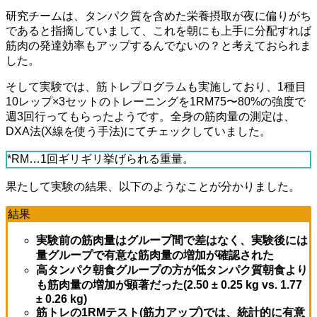
研究チームは、タンパク質を含めた栄養摂取が夜に偏りがち
であると指摘していまして、これを朝にも上手に分配すれば
筋肉の発達効率もアップするんでないの？と考えておられま
した。
そして実験では、筋トレプログラムも実施しており、1種目
10レップ×3セットのトレーニングを1RM75〜80%の強度で
週3回行ってもらったようです。全身の筋肉量の測定は、
DXA法(X線を使う手法)にてチェックしていました。
*RM…1回ギリギリ挙げられる重量。
果たして実験の結果、以下のようなことが分かりました。
結果
実験前の筋肉量はグループ間で差はなく、実験後には
量グループで有意な筋肉量の増加が確認された
高タンパク朝食グループの方が低タンパク質朝食より
も筋肉量の増加が顕著だった(2.50 ± 0.25 kg vs. 1.77
± 0.26 kg)
筋トレの1RMテスト(筋力アップ)では、統計的に有意