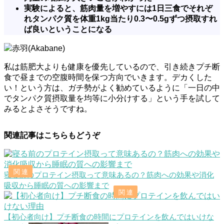
実験によると、筋肉量を増やすには1日三食でそれぞ
れタンパク質を体重1kg当たり0.3〜0.5gずつ摂取すれ
ば良いということになる
赤羽(Akabane)
私は筋肥大よりも健康を優先しているので、引き続きプチ断
食で昼までの空腹時間を保つ方向でいきます。デカくした
い！という方は、ガチ勢がよく勧めているように「一日の中
でタンパク質摂取量を均等に小分けする」という手を試して
みるとよさそうですね。
関連記事はこちらもどうぞ
寝る前のプロテイン摂取って意味あるの？筋肉への効果や消化
吸収から睡眠の質への影響まで
【初心者向け】プチ断食の時間にプロテインを飲んではいけな