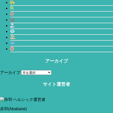
サプリメント
マインドフルネス
プチ断食
体型管理
恋愛
瞑想
人間関係
鯖缶
心理学
アーカイブ
アーカイブ
サイト運営者
当サイトはアフィリエイトリンク(広告も含む)を利用しています。
赤羽(Akabane)
赤羽(Akabane)
筋トレの効果はきちんとした栄養摂取に支えられます。中で