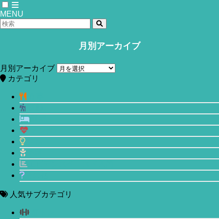
MENU
月別アーカイブ
ホーム
食事
月別アーカイブ
「プロテインは一日三食、均等に分け
カテゴリ
て飲むべし！」はどこまで本当なの
食事
運動
か？
睡眠
メンタル
2020年12月10日
生活
美容
エビデンスベースド入門
その他
人気サブカテゴリ
筋トレ