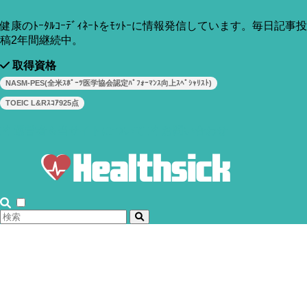
もタンパク質は筋肉の材料となる重要な栄養ですが、1日の
中で上手に分配して摂るべき！という意見もあります。
健康のﾄｰﾀﾙｺｰﾃﾞｨﾈｰﾄをﾓｯﾄｰに情報発信しています。毎日記事投
稿2年間継続中。
取得資格
NASM-PES(全米ｽﾎﾟｰﾂ医学協会認定ﾊﾟﾌｫｰﾏﾝｽ向上ｽﾍﾟｼｬﾘｽﾄ)
TOEIC L&Rｽｺｱ925点
運営者＆当サイトについて
お問い合わせ