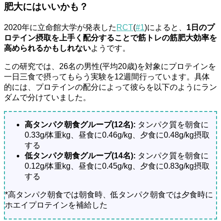
肥大にはいいかも？
2020年に立命館大学が発表した
RCT
(
#1
)によると、
1日のプ
ロテイン摂取を上手く配分することで筋トレの筋肥大効率を
高められるかもしれない
ようです。
この研究では、26名の男性(平均20歳)を対象にプロテインを
一日三食で摂ってもらう実験を12週間行っています。具体
的には、プロテインの配分によって彼らを以下のようにラン
ダムで分けていました。
高タンパク朝食グループ(12名):
タンパク質を朝食に
0.33g/体重kg、昼食に0.46g/kg、夕食に0.48g/kg摂取
する
低タンパク朝食グループ(14名):
タンパク質を朝食に
0.12g/体重kg、昼食に0.45g/kg、夕食に0.83g/kg摂取
する
*高タンパク朝食では朝食時、低タンパク朝食では夕食時に
ホエイプロテインを補給した