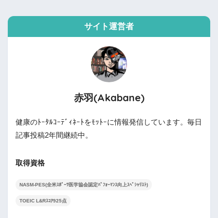
サイト運営者
赤羽(Akabane)
健康のﾄｰﾀﾙｺｰﾃﾞｨﾈｰﾄをﾓｯﾄｰに情報発信しています。毎日
記事投稿2年間継続中。
取得資格
NASM-PES(全米ｽﾎﾟｰﾂ医学協会認定ﾊﾟﾌｫｰﾏﾝｽ向上ｽﾍﾟｼｬﾘｽﾄ)
TOEIC L&Rｽｺｱ925点