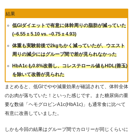
結果
低GIダイエットで有意に体幹周りの脂肪が減っていた
(−6.55 ± 5.10 vs. −0.75 ± 4.93)
体重も実験前後で2kgちかく減っていたが、ウエスト
周りの減少にはグループ間で差が見られなかった
HbA1cも0.8%改善し、コレステロール値もHDL(善玉)
を除いて改善が見られた
まとめると、低GIでやや減量効果が確認されて、体幹全体
のお肉が落ちていた！といった感じです。また糖尿病の重
要な数値「ヘモグロビンA1c(HbA1c)」も通常食に比べて
有意に改善していました。
しかも今回の結果はグループ間でカロリーが同じくらいに