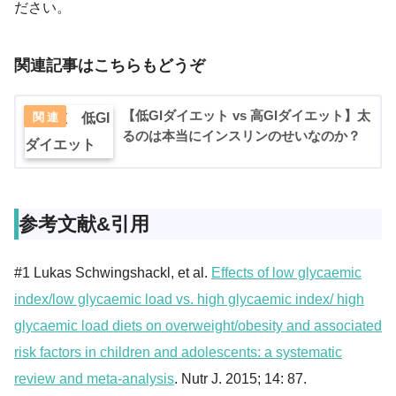
ださい。
関連記事はこちらもどうぞ
【低GIダイエット vs 高GIダイエット】太
るのは本当にインスリンのせいなのか？
参考文献&引用
#1 Lukas Schwingshackl, et al.
Effects of low glycaemic
index/low glycaemic load vs. high glycaemic index/ high
glycaemic load diets on overweight/obesity and associated
risk factors in children and adolescents: a systematic
review and meta-analysis
. Nutr J. 2015; 14: 87.