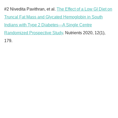
#2 Nivedita Pavithran, et al.
The Effect of a Low GI Diet on
Truncal Fat Mass and Glycated Hemoglobin in South
Indians with Type 2 Diabetes—A Single Centre
Randomized Prospective Study
. Nutrients 2020, 12(1),
179.