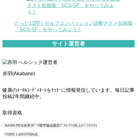
たった12問！セルフコンパッション診断テスト短縮版
「SCS-SF」をやってみよう！
サイト運営者
赤羽(Akabane)
健康のﾄｰﾀﾙｺｰﾃﾞｨﾈｰﾄをﾓｯﾄｰに情報発信しています。毎日記事
投稿2年間継続中。
取得資格
NASM-PES(全米ｽﾎﾟｰﾂ医学協会認定ﾊﾟﾌｫｰﾏﾝｽ向上ｽﾍﾟｼｬﾘｽﾄ)
TOEIC L&Rｽｺｱ925点