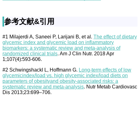
参考文献&引用
#1 Milajerdi A, Saneei P, Larijani B, et al.
The effect of dietary
glycemic index and glycemic load on inflammatory
biomarkers: a systematic review and meta-analysis of
randomized clinical trials
. Am J Clin Nutr. 2018 Apr
1;107(4):593-606.
#2 Schwingshackl L, Hoffmann G.
Long-term effects of low
glycemicindex/load vs. high glycemic index/load diets on
parameters of obesityand obesity-associated risks: a
systematic review and meta-analysis
. Nutr Metab Cardiovasc
Dis 2013;23:699–706.