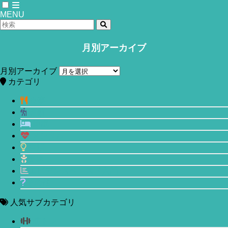
MENU
月別アーカイブ
ホーム
食事
月別アーカイブ
低GI値の食事は体内の炎症を抑えてく
カテゴリ
れるのか？
食事
運動
2019年11月21日
2020年5月26日
睡眠
メンタル
生活
美容
エビデンスベースド入門
その他
人気サブカテゴリ
筋トレ