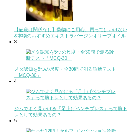
【値段は関係なし】偽物にご用心。買ってはいけない
&本物のおすすめエキストラバージンオリーブオイル
3
メタ認知を5つの尺度・全30問で測る診断テスト
「MCQ-30」
4
ジムでよく見かける「足上げベンチプレス」って胸ト
レとして効果あるの？
5