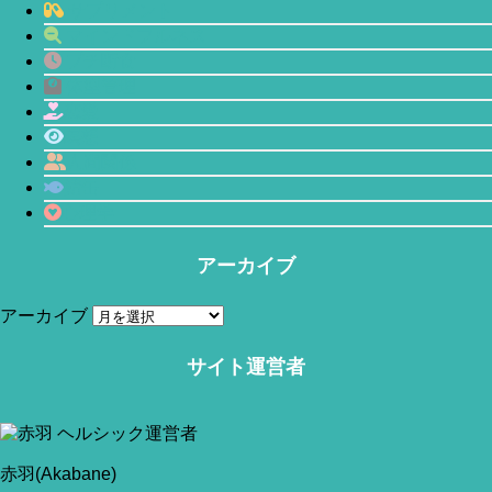
サプリメント
マインドフルネス
プチ断食
体型管理
恋愛
瞑想
人間関係
鯖缶
心理学
アーカイブ
アーカイブ
当サイトはアフィリエイトリンク(広告も含む)を利用しています。
サイト運営者
赤羽(Akabane)
今回は「低GI値は体内の炎症に効果があるのか？」について
のお話です。
赤羽(Akabane)