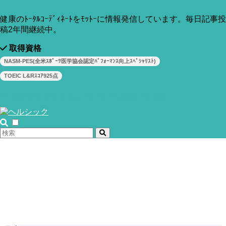
健康のﾄｰﾀﾙｺｰﾃﾞｨﾈｰﾄをﾓｯﾄｰに情報発信しています。毎日記事投
稿2年間継続中。
取得資格
NASM-PES(全米ｽﾎﾟｰﾂ医学協会認定ﾊﾟﾌｫｰﾏﾝｽ向上ｽﾍﾟｼｬﾘｽﾄ)
TOEIC L&Rｽｺｱ925点
運営者＆当サイトについて
お問い合わせ