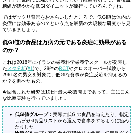
糖値が緩やかな低GIダイエットが流行っているんですね。
ではザックリ背景をおさらいしたところで、低GI値は体内の
炎症には効果あるの？という点を最新の大規模な研究から見
ていきましょう。
低GI値の食品は万病の元である炎症に効果がある
のか？
これは2018年にイランの栄養科学栄養学スクールが発表し
た
メタ分析
(
#1
)で、28件の
RCT
やクロスオーバー試験から
2961名の男女を対象に、低GIな食事が炎症反応を抑えるの
か？を調べたもの。
今回含まれた研究は10日~最大48週間まであって、主にこん
な比較実験を行っていました。
低GI値グループ：
実際に低GIの食品を与えたり、指定
した低GI食品リストから選んで食事をするように勧め
たりした