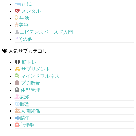
睡眠
メンタル
生活
美容
エビデンスベースド入門
その他
人気サブカテゴリ
筋トレ
サプリメント
マインドフルネス
プチ断食
体型管理
恋愛
瞑想
人間関係
鯖缶
心理学