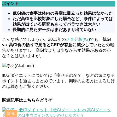
ポイント
低GI値の食事は体内の炎症に目立った効果はなかった
ただ高GIを比較対象にした場合など、条件によっては
効果が出ている研究もあってバラつきは大きい
長期的に見たデータはまだあまり出ていない
こんな感じでしょうか。2013年の
メタ分析
(
#2
)でも、
低GI
vs. 高GI食の括りで見るとCRPが有意に減少していた
との報
告がありますし、高GI食よりは少なからず効果があるのか
な？とは思いますが。
赤羽(Akabane)
低GIダイエットについては「痩せるのか？」などの気になる
ポイントも過去にまとめています。興味のある方はよろしけ
れば続きもご覧ください。
関連記事はこちらをどうぞ
【低GIダイエット vs 高GIダイエッ
ト】太るのは本当にインスリンのせいなのか？