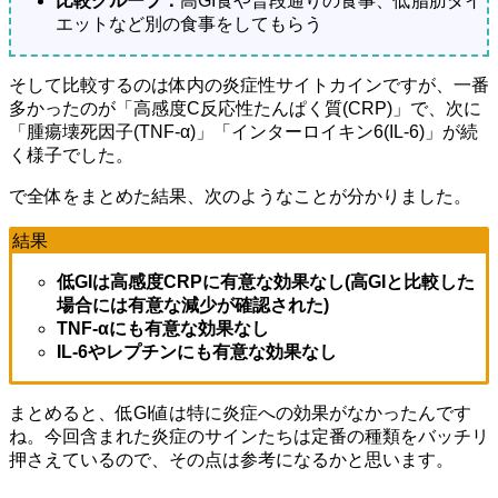
比較グループ：
高GI食や普段通りの食事、低脂肪ダイ
エットなど別の食事をしてもらう
そして比較するのは体内の炎症性サイトカインですが、一番
多かったのが「高感度C反応性たんぱく質(CRP)」で、次に
「腫瘍壊死因子(TNF-α)」「インターロイキン6(IL-6)」が続
く様子でした。
で全体をまとめた結果、次のようなことが分かりました。
結果
低GIは高感度CRPに有意な効果なし(高GIと比較した
場合には有意な減少が確認された)
TNF-αにも有意な効果なし
IL-6やレプチンにも有意な効果なし
まとめると、低GI値は特に炎症への効果がなかったんです
ね。今回含まれた炎症のサインたちは定番の種類をバッチリ
押さえているので、その点は参考になるかと思います。