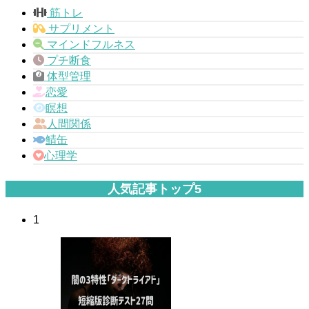
筋トレ
サプリメント
マインドフルネス
プチ断食
体型管理
恋愛
瞑想
人間関係
鯖缶
心理学
人気記事トップ5
1