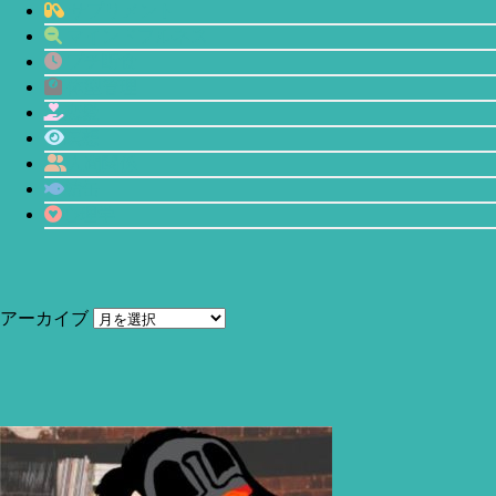
サプリメント
マインドフルネス
プチ断食
体型管理
恋愛
瞑想
人間関係
鯖缶
心理学
アーカイブ
当サイトはアフィリエイトリンク(広告も含む)を利用しています。
赤羽(Akabane)
今回は新進気鋭の健康管理ガジェットリング「Motiv
Ring(モーティブリング)」と「Oura Ring(オーラリング)」の