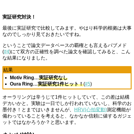
実証研究対決！
最後に実証研究で比較してみます。やはり科学的根拠は大事
なのでしっかり見ておきたいですね。
ということで論文データベースの覇権とも言えるパブメド
(
#4
)にて双方の正確性を調べた論文を確認してみると、こん
な結果になりました。
結果
Motiv Ring…
実証研究なし
Oura Ring…
実証研究1件ヒット！
(
#5
)
オーラリングは辛うじて1件ヒットしていて、この差は結構
デカいかと。実験は一日でしか行われていないし、科学のお
墨付き！とまではいきませんが、
HRV(心拍変動)
測定機能が
備わっていることを考えると、なかなか信頼に値するガジェ
ットではなかろうか？と思います。