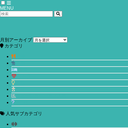
MENU
ホーム
睡眠
月別アーカイブ
【Motiv Ring(モーティブリング) vs.
カテゴリ
Oura Ring(オーラリング)】色&サイズ
食事
運動
から値段、アプリ機能まで徹底比較！
睡眠
メンタル
2018年12月16日
2023年6月5日
生活
美容
エビデンスベースド入門
その他
人気サブカテゴリ
筋トレ