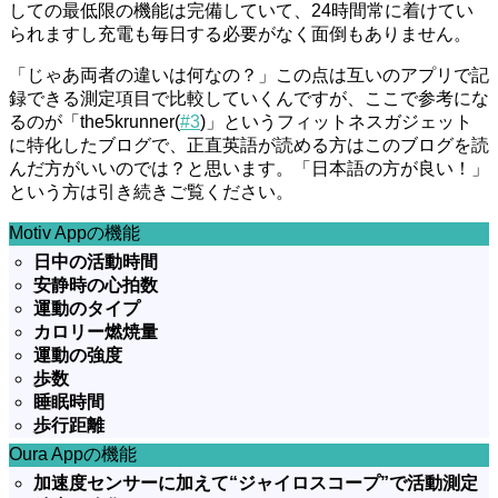
しての最低限の機能は完備していて、24時間常に着けてい
られますし充電も毎日する必要がなく面倒もありません。
「じゃあ両者の違いは何なの？」この点は互いのアプリで記
録できる測定項目で比較していくんですが、ここで参考にな
るのが「the5krunner(
#3
)」というフィットネスガジェット
に特化したブログで、正直英語が読める方はこのブログを読
んだ方がいいのでは？と思います。「日本語の方が良い！」
という方は引き続きご覧ください。
Motiv Appの機能
日中の活動時間
安静時の心拍数
運動のタイプ
カロリー燃焼量
運動の強度
歩数
睡眠時間
歩行距離
Oura Appの機能
加速度センサーに加えて“ジャイロスコープ”で活動測定