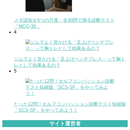
メタ認知を5つの尺度・全30問で測る診断テスト
「MCQ-30」
4
ジムでよく見かける「足上げベンチプレス」って胸ト
レとして効果あるの？
5
たった12問！セルフコンパッション診断テスト短縮版
「SCS-SF」をやってみよう！
サイト運営者