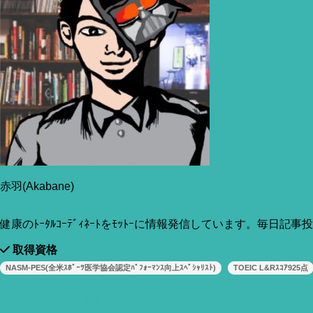
色・サイズからお値段、アプリ機能、実証研究までを徹底比
較します。
赤羽(Akabane)
健康のﾄｰﾀﾙｺｰﾃﾞｨﾈｰﾄをﾓｯﾄｰに情報発信しています。毎日記
取得資格
NASM-PES(全米ｽﾎﾟｰﾂ医学協会認定ﾊﾟﾌｫｰﾏﾝｽ向上ｽﾍﾟｼｬﾘｽﾄ)
TOEIC L&Rｽｺｱ925点
運営者＆当サイトについて
お問い合わせ