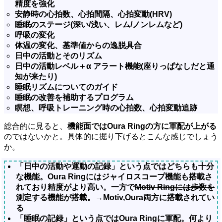
精度を強化
安静時の心拍数、心拍間隔、心拍変動(HRV)
睡眠のステージ(深い/浅い、レム/ノンレムなど)
呼吸の変化
体温の変化、基準値からの逸脱具合
日中の活動とそのリズム
日中の活動レベル＋α アラート機能(座りっぱなしだと通
知が来たり)
睡眠リズムについてのガイド
睡眠の改善を補助するプログラム
瞑想、呼吸トレーニング時の心拍数、心拍変動追跡
総合的に見ると、
機能面ではOura Ringの方に軍配が上がる
のではないかと。具体的に掘り下げるとこんな感じでしょう
か。
「日中の活動や運動の記録」という点ではどちらも十分
な機能。Oura Ringにはジャイロスコープ機能も搭載さ
れており精度がより高い。一方で
Motiv Ringには歩数を
測定する機能が搭載
。→Motiv,Oura両方に搭載されてい
る
「睡眠の記録」という点ではOura Ringに軍配。何より