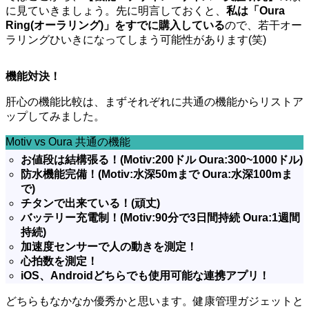
に見ていきましょう。先に明言しておくと、
私は「Oura
Ring(オーラリング)」をすでに購入している
ので、若干オー
ラリングひいきになってしまう可能性があります(笑)
機能対決！
肝心の機能比較は、まずそれぞれに共通の機能からリストア
ップしてみました。
Motiv vs Oura 共通の機能
お値段は結構張る！(Motiv:200ドル Oura:300~1000ドル)
防水機能完備！(Motiv:水深50mまで Oura:水深100mま
で)
チタンで出来ている！(頑丈)
バッテリー充電制！(Motiv:90分で3日間持続 Oura:1週間
持続)
加速度センサーで人の動きを測定！
心拍数を測定！
iOS、Androidどちらでも使用可能な連携アプリ！
どちらもなかなか優秀かと思います。健康管理ガジェットと