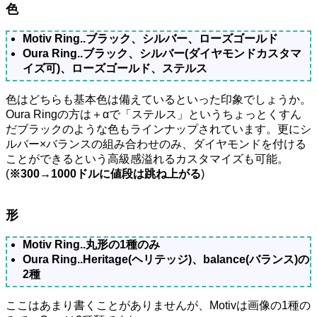
色
Motiv Ring..ブラック、シルバー、ローズゴールド
Oura Ring..ブラック、シルバー(ダイヤモンドカスタマ
イズ可)、ローズゴールド、ステルス
色はどちらも基本色は備えているといった印象でしょうか。
Oura Ringの方は＋αで「ステルス」というちょっとくすん
だブラックのような色もラインナップされています。更にシ
ルバー×バランスの組み合わせのみ、ダイヤモンドを付ける
ことができるという高級感溢れるカスタマイズも可能。
(
※300→1000ドルに値段は跳ね上がる
)
形
Motiv Ring..丸形の1種のみ
Oura Ring..Heritage(ヘリテッジ)、balance(バランス)の
2種
ここはあまり書くことがありませんが、Motivは画像の1種の