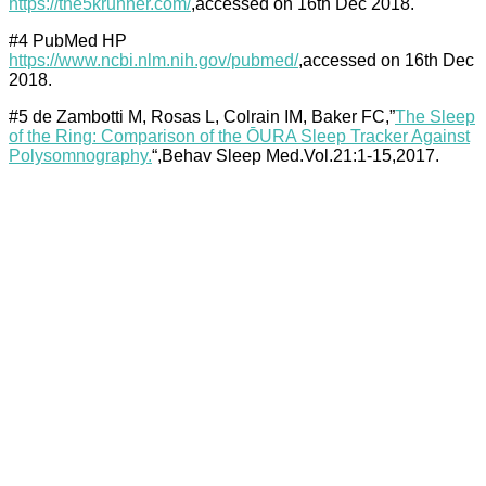
https://the5krunner.com/
,accessed on 16th Dec 2018.
#4 PubMed HP
https://www.ncbi.nlm.nih.gov/pubmed/
,accessed on 16th Dec
2018.
#5 de Zambotti M, Rosas L, Colrain IM, Baker FC,”
The Sleep
of the Ring: Comparison of the ŌURA Sleep Tracker Against
Polysomnography.
“,Behav Sleep Med.Vol.21:1-15,2017.