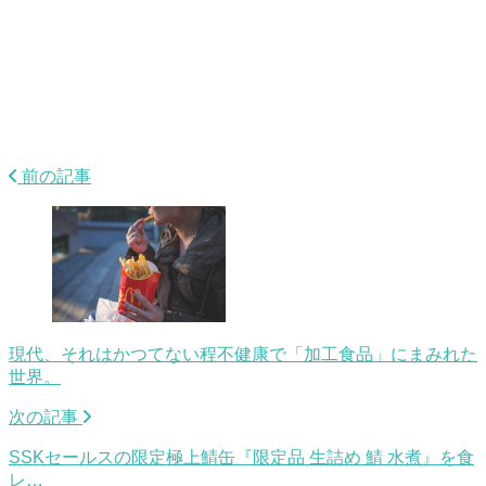
前の記事
現代、それはかつてない程不健康で「加工食品」にまみれた
世界。
次の記事
SSKセールスの限定極上鯖缶『限定品 生詰め 鯖 水煮』を食
レ…