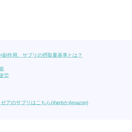
や副作用、サプリの摂取量基準とは？
能
疲労
サプリはこちら(iherbかAmazon)