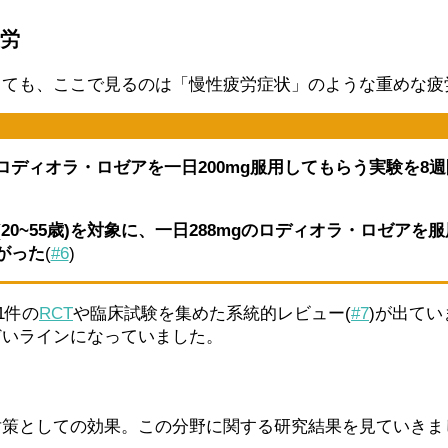
疲労
っても、ここで見るのは「慢性疲労症状」のような重めな疲
に、ロディオラ・ロゼアを一日200mg服用してもらう実験を8
20~55歳)を対象に、一日288mgのロディオラ・ロゼア
がった
(
#6
)
1件の
RCT
や臨床試験を集めた系統的レビュー(
#7
)が出て
どいラインになっていました。
対策としての効果。この分野に関する研究結果を見ていきま