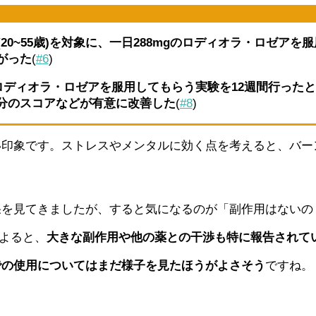
20~55歳)を対象に、一日288mgのロディオラ・ロゼア
がった
(
#6
)
gのロディオラ・ロゼアを服用してもらう実験を12週間行っ
分のスコアなどが有意に改善した
(
#8
)
い印象です。ストレスやメンタルに効く点を考えると、バー
果を見てきましたが、すると気になるのが「副作用はないの
によると、
大きな副作用や他の薬との干渉も特に報告されて
での使用についてはまだ様子を見たほうがよさそう
ですね。