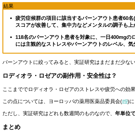
結果
疲労症候群の項目に該当するバーンアウト患者60名(
スコアが改善して、集中力などメンタルの調子も上
118名のバーンアウト患者を対象に、一日400m
には
主観的なストレスやバーンアウトのレベル、気
バーンアウトに絞ってみると、実証研究はまだまだ少な
ロディオラ・ロゼアの副作用・安全性は？
ここまででロディオラ・ロゼアのストレスや疲労への効
この点については、ヨーロッパの薬用医薬品委員会(
#9
)
ただし、実証研究はどれも数週間のものなので、
年単位
まとめ