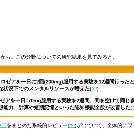
果から。この分野についての研究結果を見てみると、
ラ・ロゼアを一日に2回(200mg)服用する実験を12週間
な状況下でのメンタルリソースが増えた
(
#2
)
ゼアを一日170mg服用する実験を2週間、間を空けて同じ
想能力、計算や短期記憶といった認知機能全般が改善した
(
CT
をまとめた系統的レビュー(
#4
)が出ていて、全体的に
フ