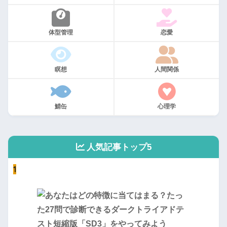
体型管理
恋愛
瞑想
人間関係
鯖缶
心理学
人気記事トップ5
1