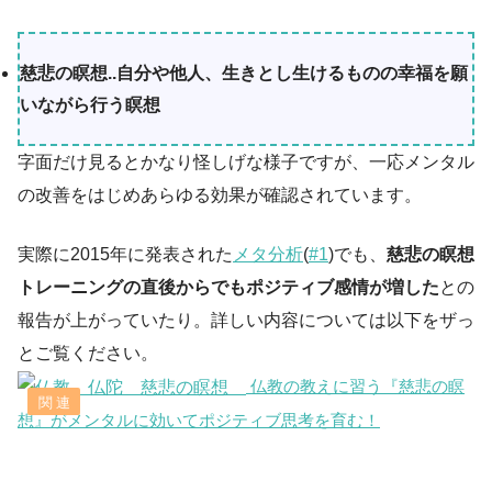
慈悲の瞑想..自分や他人、生きとし生けるものの幸福を願
いながら行う瞑想
字面だけ見るとかなり怪しげな様子ですが、一応メンタル
の改善をはじめあらゆる効果が確認されています。
実際に2015年に発表された
メタ分析
(
#1
)でも、
慈悲の瞑想
トレーニングの直後からでもポジティブ感情が増した
との
報告が上がっていたり。詳しい内容については以下をザっ
とご覧ください。
仏教の教えに習う『慈悲の瞑
想』がメンタルに効いてポジティブ思考を育む！