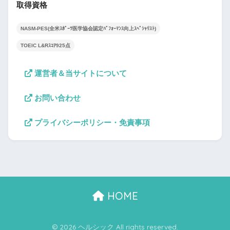
取得資格
NASM-PES(全米ｽﾎﾟｰﾂ医学協会認定ﾊﾟﾌｫｰﾏﾝｽ向上ｽﾍﾟｼｬﾘｽﾄ)
TOEIC L&Rｽｺｱ925点
運営者＆当サイトについて
お問い合わせ
プライバシーポリシー・免責事項
HOME
© 2026 ヘルシック All rights reserved.