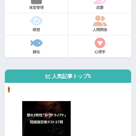
体型管理
恋愛
瞑想
人間関係
鯖缶
心理学
人気記事トップ5
1