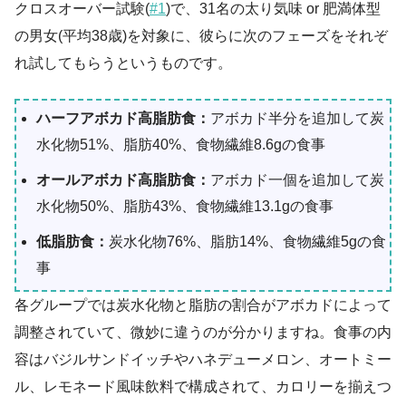
クロスオーバー試験(
#1
)で、31名の太り気味 or 肥満体型
の男女(平均38歳)を対象に、彼らに次のフェーズをそれぞ
れ試してもらうというものです。
ハーフアボカド高脂肪食：
アボカド半分を追加して炭
水化物51%、脂肪40%、食物繊維8.6gの食事
オールアボカド高脂肪食：
アボカド一個を追加して炭
水化物50%、脂肪43%、食物繊維13.1gの食事
低脂肪食：
炭水化物76%、脂肪14%、食物繊維5gの食
事
各グループでは炭水化物と脂肪の割合がアボカドによって
調整されていて、微妙に違うのが分かりますね。食事の内
容はバジルサンドイッチやハネデューメロン、オートミー
ル、レモネード風味飲料で構成されて、カロリーを揃えつ