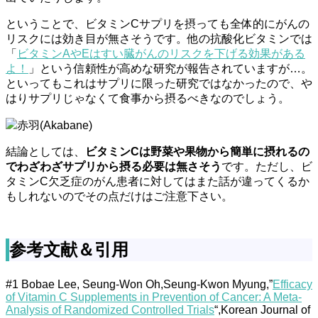
ということで、ビタミンCサプリを摂っても全体的にがんの
リスクには効き目が無さそうです。他の抗酸化ビタミンでは
「
ビタミンAやEはすい臓がんのリスクを下げる効果がある
よ！
」という信頼性が高めな研究が報告されていますが…。
といってもこれはサプリに限った研究ではなかったので、や
はりサプリじゃなくて食事から摂るべきなのでしょう。
赤羽(Akabane)
結論としては、
ビタミンCは野菜や果物から簡単に摂れるの
でわざわざサプリから摂る必要は無さそう
です。ただし、ビ
タミンC欠乏症のがん患者に対してはまた話が違ってくるか
もしれないのでその点だけはご注意下さい。
参考文献＆引用
#1 Bobae Lee, Seung-Won Oh,Seung-Kwon Myung,”
Efficacy
of Vitamin C Supplements in Prevention of Cancer: A Meta-
Analysis of Randomized Controlled Trials
“,Korean Journal of