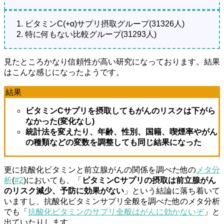
ビタミンC(+α)サプリ摂取グループ(31326人)
特に何もない比較グループ(31293人)
見たところかなり信頼性が高い研究になっております。結果
はこんな感じになったようです。
結果
ビタミンCサプリを摂取してもがんのリスクは下がら
なかった(変化なし)
統計法を変えたり、年齢、性別、国籍、喫煙率やがん
の種類などの変数を調整しても同じ結果になった
更に抗酸化ビタミンと前立腺がんの関係を調べた他の
メタ分
析
(
#2
)においても、「
ビタミンCサプリの摂取は前立腺がん
のリスク減少、予防に効果がない
」という結論に落ち着いて
いますし、抗酸化ビタミンサプリ全般を調べた他のメタ分析
でも「
抗酸化ビタミンのサプリ全般はがんに効かないぞ
」と
出ていたりします。