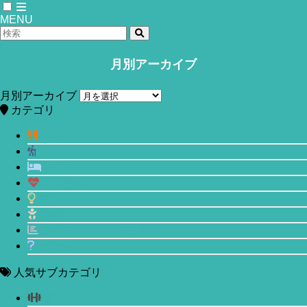
MENU
月別アーカイブ
ホーム
食事
月別アーカイブ
ビタミンCサプリを摂ってもがんのリ
カテゴリ
スクは下がらず予防効果もない件。
食事
運動
2018年3月20日
2020年5月23日
睡眠
メンタル
生活
美容
エビデンスベースド入門
その他
人気サブカテゴリ
筋トレ