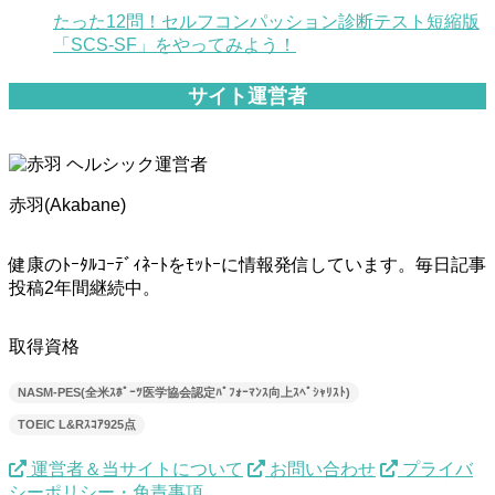
たった12問！セルフコンパッション診断テスト短縮版
「SCS-SF」をやってみよう！
サイト運営者
赤羽(Akabane)
健康のﾄｰﾀﾙｺｰﾃﾞｨﾈｰﾄをﾓｯﾄｰに情報発信しています。毎日記事
投稿2年間継続中。
取得資格
NASM-PES(全米ｽﾎﾟｰﾂ医学協会認定ﾊﾟﾌｫｰﾏﾝｽ向上ｽﾍﾟｼｬﾘｽﾄ)
TOEIC L&Rｽｺｱ925点
運営者＆当サイトについて
お問い合わせ
プライバ
シーポリシー・免責事項