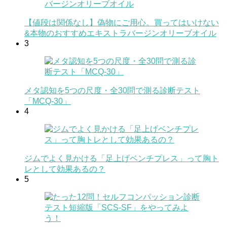
【値段は関係なし】偽物にご用心。買ってはいけない
&本物のおすすめエキストラバージンオリーブオイル
3
メタ認知を5つの尺度・全30問で測る診断テスト
「MCQ-30」
4
ジムでよく見かける「足上げベンチプレス」って胸ト
レとして効果あるの？
5