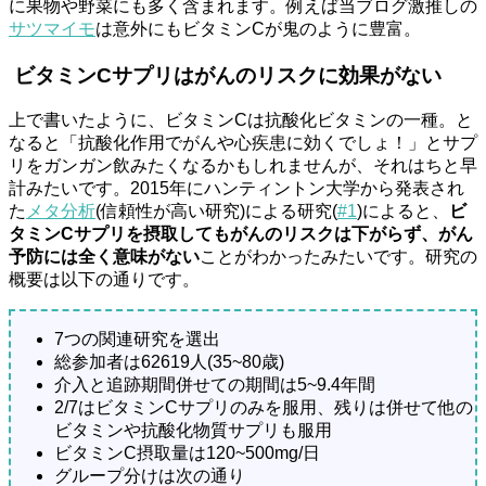
に果物や野菜にも多く含まれます。例えば当ブログ激推しの
サツマイモ
は意外にもビタミンCが鬼のように豊富。
ビタミンCサプリはがんのリスクに効果がない
上で書いたように、ビタミンCは抗酸化ビタミンの一種。と
なると「抗酸化作用でがんや心疾患に効くでしょ！」とサプ
リをガンガン飲みたくなるかもしれませんが、それはちと早
計みたいです。2015年にハンティントン大学から発表され
た
メタ分析
(信頼性が高い研究)による研究(
#1
)によると、
ビ
タミンCサプリを摂取してもがんのリスクは下がらず、がん
予防には全く意味がない
ことがわかったみたいです。研究の
概要は以下の通りです。
7つの関連研究を選出
総参加者は62619人(35~80歳)
介入と追跡期間併せての期間は5~9.4年間
2/7はビタミンCサプリのみを服用、残りは併せて他の
ビタミンや抗酸化物質サプリも服用
ビタミンC摂取量は120~500mg/日
グループ分けは次の通り