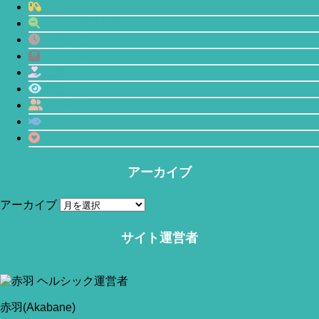
サプリメント
マインドフルネス
プチ断食
体型管理
恋愛
瞑想
人間関係
鯖缶
心理学
アーカイブ
アーカイブ
当サイトはアフィリエイトリンク(広告も含む)を利用しています。
サイト運営者
赤羽(Akabane)
今回は「ビタミンCサプリはがんの予防にはならないかも
よ」というお話です。
赤羽(Akabane)