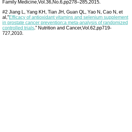
Family Medicine,Vol.36,No.6,pp278–285,2015.
#2 Jiang L, Yang KH, Tian JH, Guan QL, Yao N, Cao N, et
al,”
Efficacy of antioxidant vitamins and selenium supplement
in prostate cancer prevention:a meta-analysis of randomized
controlled trials
.” Nutrition and Cancer,Vol.62,pp719-
727,2010.