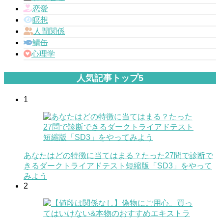
恋愛
瞑想
人間関係
鯖缶
心理学
人気記事トップ5
1
あなたはどの特徴に当てはまる？たった27問で診断で
きるダークトライアドテスト短縮版「SD3」をやって
みよう
2