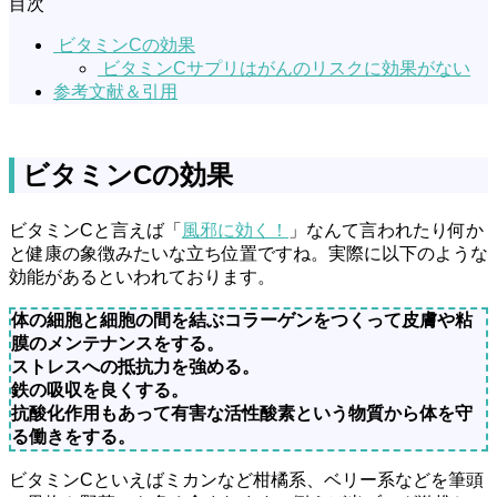
目次
ビタミンCの効果
ビタミンCサプリはがんのリスクに効果がない
参考文献＆引用
ビタミンCの効果
ビタミンCと言えば「
風邪に効く！
」なんて言われたり何か
と健康の象徴みたいな立ち位置ですね。実際に以下のような
効能があるといわれております。
体の細胞と細胞の間を結ぶコラーゲンをつくって皮膚や粘
膜のメンテナンスをする。
ストレスへの抵抗力を強める。
鉄の吸収を良くする。
抗酸化作用もあって有害な活性酸素という物質から体を守
る働きをする。
ビタミンCといえばミカンなど柑橘系、ベリー系などを筆頭