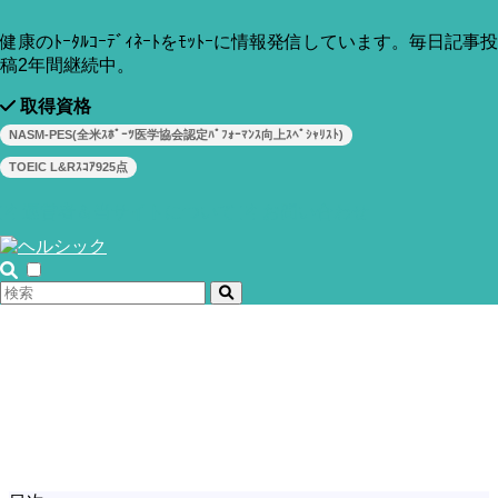
健康のﾄｰﾀﾙｺｰﾃﾞｨﾈｰﾄをﾓｯﾄｰに情報発信しています。毎日記事投
稿2年間継続中。
取得資格
NASM-PES(全米ｽﾎﾟｰﾂ医学協会認定ﾊﾟﾌｫｰﾏﾝｽ向上ｽﾍﾟｼｬﾘｽﾄ)
TOEIC L&Rｽｺｱ925点
運営者＆当サイトについて
お問い合わせ