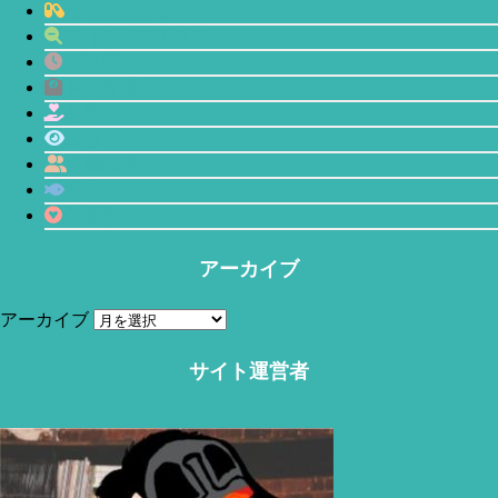
サプリメント
マインドフルネス
プチ断食
体型管理
恋愛
瞑想
人間関係
鯖缶
心理学
アーカイブ
アーカイブ
当サイトはアフィリエイトリンク(広告も含む)を利用しています。
サイト運営者
赤羽(Akabane)
今回は「生産性が異常に高い人の7つの特徴」についてのお
話です。