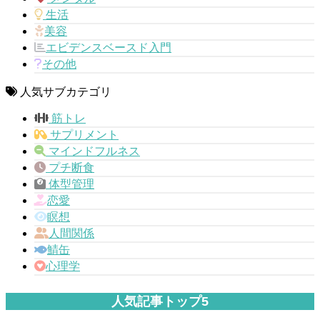
生活
美容
エビデンスベースド入門
その他
人気サブカテゴリ
筋トレ
サプリメント
マインドフルネス
プチ断食
体型管理
恋愛
瞑想
人間関係
鯖缶
心理学
人気記事トップ5