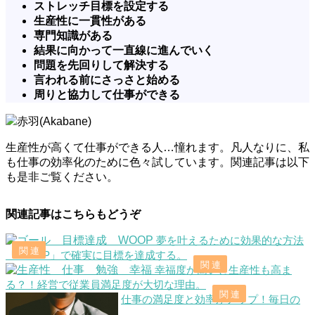
ストレッチ目標を設定する
生産性に一貫性がある
専門知識がある
結果に向かって一直線に進んでいく
問題を先回りして解決する
言われる前にさっさと始める
周りと協力して仕事ができる
赤羽(Akabane)
生産性が高くて仕事ができる人…憧れます。凡人なりに、私
も仕事の効率化のために色々試しています。関連記事は以下
も是非ご覧ください。
関連記事はこちらもどうぞ
夢を叶えるために効果的な方法
「WOOP」で確実に目標を達成する。
幸福度が高いと生産性も高ま
る？！経営で従業員満足度が大切な理由。
仕事の満足度と効率がアップ！毎日の