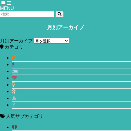
MENU
月別アーカイブ
ホーム
生活
月別アーカイブ
卓越した生産性を持つ人の7つの特徴と
カテゴリ
は？
食事
運動
2020年5月25日
睡眠
メンタル
生活
美容
エビデンスベースド入門
その他
人気サブカテゴリ
筋トレ