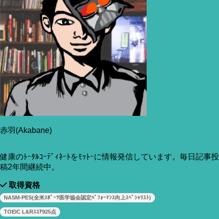
赤羽(Akabane)
健康のﾄｰﾀﾙｺｰﾃﾞｨﾈｰﾄをﾓｯﾄｰに情報発信しています。毎日記事投
稿2年間継続中。
取得資格
NASM-PES(全米ｽﾎﾟｰﾂ医学協会認定ﾊﾟﾌｫｰﾏﾝｽ向上ｽﾍﾟｼｬﾘｽﾄ)
TOEIC L&Rｽｺｱ925点